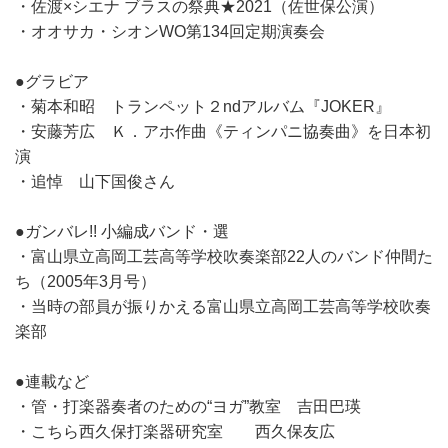
・佐渡×シエナ ブラスの祭典★2021（佐世保公演）
・オオサカ・シオンWO第134回定期演奏会
●グラビア
・菊本和昭 トランペット２ndアルバム『JOKER』
・安藤芳広 Ｋ．アホ作曲《ティンパニ協奏曲》を日本初
演
・追悼 山下国俊さん
●ガンバレ!! 小編成バンド・選
・富山県立高岡工芸高等学校吹奏楽部22人のバンド仲間た
ち（2005年3月号）
・当時の部員が振りかえる富山県立高岡工芸高等学校吹奏
楽部
●連載など
・管・打楽器奏者のための“ヨガ”教室 吉田巴瑛
・こちら西久保打楽器研究室 西久保友広