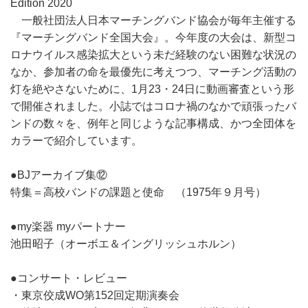
Edition 2020
一般社団法人日本マーチングバンド協会が毎年主催する
『マーチングバンド全国大会』。今年度の大会は、新型コ
ロナウイルス感染拡大という未だ経験のない困難な状況の
なか、参加者の命を最優先に考えつつ、マーチング活動の
灯を絶やさないために、1月23・24日に動画審査という形
で開催されました。小誌ではコロナ禍のなかで頑張ったバ
ンドの数々を、例年と同じような記事構成、かつ全団体を
カラーで紹介しています。
●BJアーカイブ集⑫
特集＝高校バンドの課題と使命 （1975年９月号）
●my楽器 myパートナー
池田昭子（オーボエ＆イングリッシュホルン）
●コンサート・レビュー
・東京佼成WO第152回定期演奏会