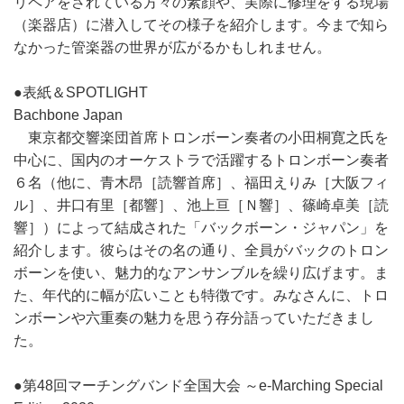
リペアをされている方々の素顔や、実際に修理をする現場
（楽器店）に潜入してその様子を紹介します。今まで知ら
なかった管楽器の世界が広がるかもしれません。
●表紙＆SPOTLIGHT
Bachbone Japan
東京都交響楽団首席トロンボーン奏者の小田桐寛之氏を
中心に、国内のオーケストラで活躍するトロンボーン奏者
６名（他に、青木昂［読響首席］、福田えりみ［大阪フィ
ル］、井口有里［都響］、池上亘［Ｎ響］、篠崎卓美［読
響］）によって結成された「バックボーン・ジャパン」を
紹介します。彼らはその名の通り、全員がバックのトロン
ボーンを使い、魅力的なアンサンブルを繰り広げます。ま
た、年代的に幅が広いことも特徴です。みなさんに、トロ
ンボーンや六重奏の魅力を思う存分語っていただきまし
た。
●第48回マーチングバンド全国大会 ～e-Marching Special