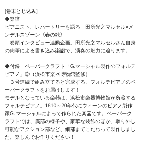
[巻末とじ込み]
◆楽譜
ピアニスト、レパートリーを語る 田所光之マルセル×メ
ンデルスゾーン《春の歌》
巻頭インタビュー連動企画。田所光之マルセルさん自身
の肉筆による書き込み楽譜で、演奏の魅力に迫ります。
◆付録 ペーパークラフト「G.マーシャル製作のフォルテ
ピアノ」②（浜松市楽器博物館監修）
３号連続で組み立てると完成する、フォルテピアノのペ
ーパークラフトをお届けします！
モデルとなっている楽器は、浜松市楽器博物館が所蔵する
フォルテピアノ。1810～20年代にウィーンのピアノ製作
家G. マーシャルによって作られた楽器です。ペーパーク
ラフトでは、底部の様子や、豪華な装飾のほか、取り外し
可能なアクション部など、細部までこだわって製作しまし
た。楽しんでお作りください！