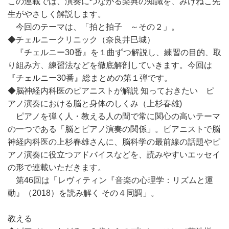
この連載では、演奏につながる楽典の知識を、みけねこ先
生がやさしく解説します。
今回のテーマは、「拍と拍子 ～その２」。
◆チェルニークリニック（奈良井巳城）
『チェルニー30番』を１曲ずつ解説し、練習の目的、取
り組み方、練習法などを徹底解剖していきます。今回は
『チェルニー30番』総まとめの第１弾です。
◆脳神経内科医のピアニストが解説 知っておきたい ピ
アノ演奏における脳と身体のしくみ（上杉春雄)
ピアノを弾く人・教える人の間で常に関心の高いテーマ
の一つである「脳とピアノ演奏の関係」。ピアニストで脳
神経内科医の上杉春雄さんに、脳科学の最前線の話題やピ
アノ演奏に役立つアドバイスなどを、読みやすいエッセイ
の形で連載いただきます。
第46回は「レヴィティン『音楽の心理学：リズムと運
動』（2018）を読み解く その４同調」。
教える