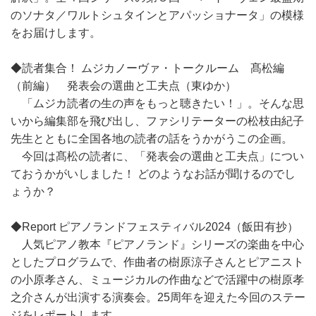
のソナタ／ワルトシュタインとアパッショナータ」の模様
をお届けします。
◆読者集合！ ムジカノーヴァ・トークルーム 髙松編
（前編） 発表会の選曲と工夫点（東ゆか）
「ムジカ読者の生の声をもっと聴きたい！」。そんな思
いから編集部を飛び出し、ファシリテーターの松枝由紀子
先生とともに全国各地の読者の話をうかがうこの企画。
今回は髙松の読者に、「発表会の選曲と工夫点」につい
ておうかがいしました！ どのようなお話が聞けるのでし
ょうか？
◆Report ピアノランドフェスティバル2024（飯田有抄）
人気ピアノ教本『ピアノランド』シリーズの楽曲を中心
としたプログラムで、作曲者の樹原涼子さんとピアニスト
の小原孝さん、ミュージカルの作曲などで活躍中の樹原孝
之介さんが出演する演奏会。25周年を迎えた今回のステー
ジをレポートします。