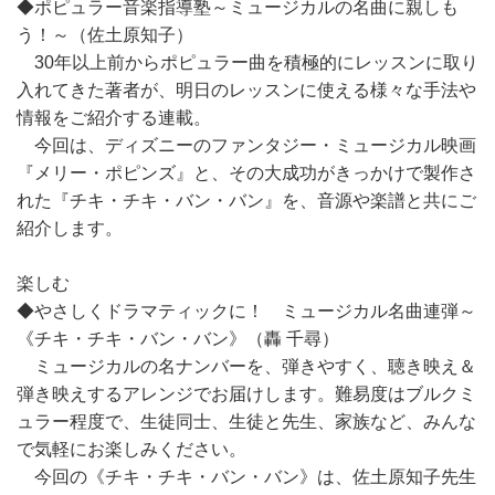
◆ポピュラー音楽指導塾～ミュージカルの名曲に親しも
う！～（佐土原知子）
30年以上前からポピュラー曲を積極的にレッスンに取り
入れてきた著者が、明日のレッスンに使える様々な手法や
情報をご紹介する連載。
今回は、ディズニーのファンタジー・ミュージカル映画
『メリー・ポピンズ』と、その大成功がきっかけで製作さ
れた『チキ・チキ・バン・バン』を、音源や楽譜と共にご
紹介します。
楽しむ
◆やさしくドラマティックに！ ミュージカル名曲連弾～
《チキ・チキ・バン・バン》（轟 千尋）
ミュージカルの名ナンバーを、弾きやすく、聴き映え＆
弾き映えするアレンジでお届けします。難易度はブルクミ
ュラー程度で、生徒同士、生徒と先生、家族など、みんな
で気軽にお楽しみください。
今回の《チキ・チキ・バン・バン》は、佐土原知子先生