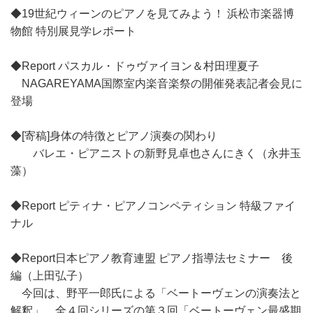
◆19世紀ウィーンのピアノを見てみよう！ 浜松市楽器博
物館 特別展見学レポート
◆Report パスカル・ドゥヴァイヨン＆村田理夏子
NAGAREYAMA国際室内楽音楽祭の開催発表記者会見に
登場
◆[寄稿]身体の特徴とピアノ演奏の関わり
バレエ・ピアニストの新野見卓也さんにきく（永井玉
藻）
◆Report ピティナ・ピアノコンペティション 特級ファイ
ナル
◆Report日本ピアノ教育連盟 ピアノ指導法セミナー 後
編（上田弘子）
今回は、野平一郎氏による「ベートーヴェンの演奏法と
解釈」。全４回シリーズの第３回「ベートーヴェン最盛期