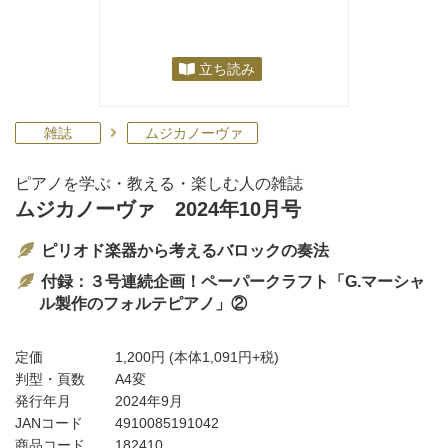
立ち読み
雑誌
ムジカノーヴァ
ピアノを学ぶ・教える・楽しむ人の雑誌
ムジカノーヴァ 2024年10月号
ピリオド楽器から考えるバロックの奏法
付録：３号連続企画！ペーパークラフト「G.マーシャ
ル製作のフォルテピアノ」②
定価
1,200円
(本体1,091円+税)
判型・頁数
A4変
発行年月
2024年9月
JANコード
4910085191042
商品コード
182410