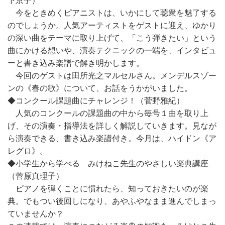
下京子）
今をときめくピアニストは、いかにして聴衆を魅了する
のでしょうか。人気アーティストをゲストに迎え、ゆかり
の深い曲をテーマに取り上げて、「こう弾きたい」という
曲にかける想いや、演奏テクニックの一端を、インタビュ
ーと書き込み楽譜で解き明かします。
今回のゲストは田所光之マルセルさん。メンデルスゾー
ンの《春の歌》について、お話をうかがいました。
◆コンクール課題曲にチャレンジ！（菅野雅紀）
人気のコンクールの課題曲の中から毎号１曲を取り上
げ、その演奏・指導法を詳しく解説していきます。見なが
ら演奏できる、書き込み楽譜付き。今月は、ハイドン《ア
レグロ》。
◆小学生から学べる みけねこ先生のやさしい楽典講座
（菅原真理子）
ピアノを弾くことに慣れたら、知っておきたいのが楽
典。でもつい後回しになり、あやふやなまま進んでしまっ
ていませんか？