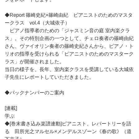
◆Report 篠崎史紀×篠崎由紀 ピアニストのためのマスタ
ークラス vol.4（大城依子）
ピアノ指導者のための「ジャスミン音の庭 室内楽クラ
ス」。その特別企画の一つとして、チェロ奏者の篠崎由紀
さん、ヴァイオリン奏者の篠崎史紀さんから、ピアノ・ト
リオの指導を受けられる「ピアニストのためのマスターク
ラス」が開催されました。
当日の様子を、長年、室内楽クラスを受講している大城依
子先生にレポートしていただきました。
◆バックナンバーのご案内
[連載]
学ぶ
◆[巻末書き込み楽譜連動]ピアニスト、レパートリーを語
る 田所光之マルセル×メンデルスゾーン《春の歌》（道