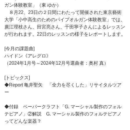
ガン体験教室」（東 ゆか）
８月22、23日の２日間にわたって開催された東京藝術
大学「小中高生のためのパイプオルガン体験教室」では、
廣江理枝さん、田宮亮さん、千田寧子さんによるレッスン
が行われます。22日のレッスンの様子をレポートします。
[今月の課題曲]
ハイドン《アレグロ》
（2024年1月号～2024年12月号選曲者：奥村 真）
[トピックス]
◆Report 亀井聖矢 「全力を尽くした」リサイタルツア
ー
◆付録 ペーパークラフト「G. マーシャル製作のフォル
テピアノ」②解説 G. マーシャル製作のフォルテピアノ
ってどんな楽器？