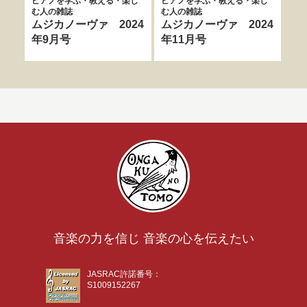
ピアノを学ぶ・教える・楽し
ピアノを学ぶ・教える・楽し
ピア
む人の雑誌
む人の雑誌
む人
ムジカノーヴァ 2024
ムジカノーヴァ 2024
ム
年9月号
年11月号
年
音楽の力を信じ 音楽の心を伝えたい
JASRAC許諾番号：
S1009152267