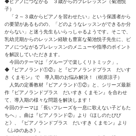
◆ピアノにつながる ３歳からのプレレッスン（菊池悦
子）
「２～３歳からピアノを習わせたい」という保護者から
の要望があるものの、「どのようなレッスンができるか分
からない」と迷う先生もいらっしゃるようです。そこで、
乳幼児期からのレッスン経験も豊富な菊池悦子先生に、ピ
アノにつながるプレレッスンのメニューや指導のポイント
を解説していただきます。
今回のテーマは「グループで楽しくリトミック」。
◆『ピアノランド①②』と『ピアノランドプラス だいす
き くまモン』で 導入期のお悩み解決！（樹原涼子）
人気の定番教材『ピアノランド①②』と、シリーズ最新
作『ピアノランドプラス だいすき くまモン』を合わせ
て、導入期の様々な問題を解決します！
今回のテーマは「長いフレーズを一息に歌えない子どもた
ちへ」。曲は『ピアノランド②』より《ほしのたびび
と》、『ピアノランドプラス だいすき くまモン』より
《ふゆのあさ》。