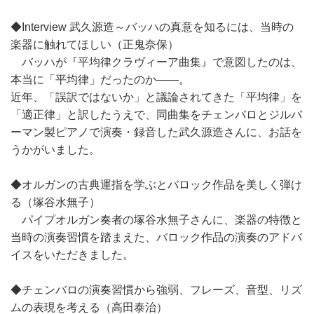
◆Interview 武久源造～バッハの真意を知るには、当時の
楽器に触れてほしい（正鬼奈保）
バッハが『平均律クラヴィーア曲集』で意図したのは、
本当に「平均律」だったのか――。
近年、「誤訳ではないか」と議論されてきた「平均律」を
「適正律」と訳したうえで、同曲集をチェンバロとジルバ
ーマン製ピアノで演奏・録音した武久源造さんに、お話を
うかがいました。
◆オルガンの古典運指を学ぶとバロック作品を美しく弾け
る（塚谷水無子）
パイプオルガン奏者の塚谷水無子さんに、楽器の特徴と
当時の演奏習慣を踏まえた、バロック作品の演奏のアドバ
イスをいただきました。
◆チェンバロの演奏習慣から強弱、フレーズ、音型、リズ
ムの表現を考える（高田泰治）