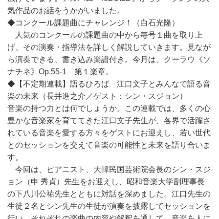
気作品のお話をうかがいました。
◆コンクール課題曲にチャレンジ！（白石光隆）
人気のコンクールの課題曲の中から毎号１曲を取り上
げ、その演奏・指導法を詳しく解説していきます。見なが
ら演奏できる、書き込み楽譜付き。今月は、クーラウ《ソ
ナチネ》Op.55-1 第１楽章。
◆【不定期連載】語るひろば 江口文子とみんなで語る音
楽の未来（長井進之介／ゲスト：シン・スジョン）
音楽の持つ力とは何でしょうか。この連載では、多くの心
豊かな音楽家を育ててきた江口文子先生が、各界で活躍さ
れている音楽を愛する方々をゲストにお迎えし、若い世代
とのセッションを交えて音楽の可能性と未来を語り合いま
す。
今回は、ピアニスト、大韓民国芸術院会長のシン・スジ
ョン（申 秀貞）先生をお迎えし、昭和音楽大学副理事長
の下八川公祐先生とともに対話を深めました。江口先生の
生徒２名とシン先生の生徒が演奏を披露してセッションを
行い、それぞれの楽曲の内容や解釈を通して、音楽を人に