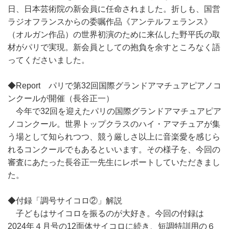
日、日本芸術院の新会員に任命されました。折しも、国営
ラジオフランスからの委嘱作品《アンテルフェランス》
（オルガン作品）の世界初演のために来仏した野平氏の取
材がパリで実現。新会員としての抱負を余すところなく語
ってくださいました。
◆Report パリで第32回国際グランドアマチュアピアノコ
ンクールが開催（長谷正一）
今年で32回を迎えたパリの国際グランドアマチュアピア
ノコンクール。世界トップクラスのハイ・アマチュアが集
う場として知られつつ、競う厳しさ以上に音楽愛を感じら
れるコンクールでもあるといいます。その様子を、今回の
審査にあたった長谷正一先生にレポートしていただきまし
た。
◆付録「調号サイコロ②」解説
子どもはサイコロを振るのが大好き。今回の付録は
2024年４月号の12面体サイコロに続き、短調特訓用の６