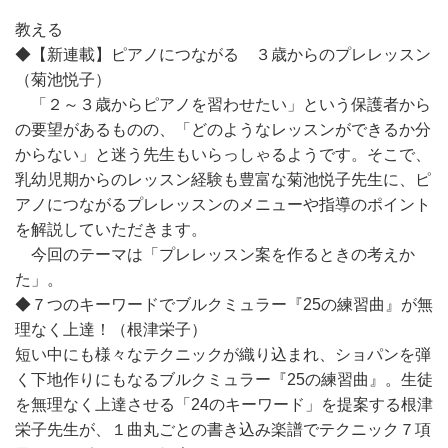
教える
◆【新連載】ピアノにつながる ３歳からのプレレッスン
（菊池悦子）
「２～３歳からピアノを習わせたい」という保護者から
の要望があるものの、「どのようなレッスンができるか分
からない」と迷う先生もいらっしゃるようです。そこで、
乳幼児期からのレッスン経験も豊富な菊池悦子先生に、ピ
アノにつながるプレレッスンのメニューや指導のポイント
を解説していただきます。
今回のテーマは「プレレッスン案を作るときの考えか
た」。
◆７つのキーワードでブルクミュラー『25の練習曲』が無
理なく上達！（根津栄子）
短い中にも様々なテクニックが織り込まれ、ショパンを弾
く下地作りにもなるブルクミュラー『25の練習曲』。生徒
を無理なく上達させる「24のキーワード」を提案する根津
栄子先生が、１曲丸ごとの書き込み楽譜でテクニック７項