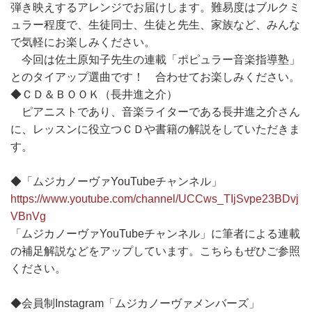
弾き映えするアレンジでお届けします。難易度はブルクミ
ュラー程度で、生徒同士、生徒と先生、家族など、みんな
で気軽にお楽しみください。
今回は佐土原知子先生の連載「ポピュラー音楽指導塾」
とのタイアップ選曲です！ 合わせてお楽しみください。
◆ＣＤ＆ＢＯＯＫ（長井進之介）
ピアニストであり、音楽ライターである長井進之介さん
に、レッスンに役立つＣＤや書籍の解説をしていただきま
す。
◆「ムジカノーヴァYouTubeチャンネル」
https://www.youtube.com/channel/UCCws_TIjSvpe23BDvj
VBnVg
「ムジカノーヴァYouTubeチャンネル」に筆者による連載
の補足解説などをアップしています。こちらもぜひご参照
ください。
◆会員制Instagram「ムジカノーヴァメンバーズ」