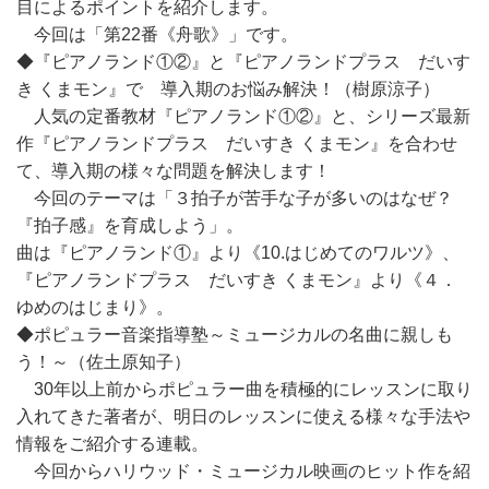
目によるポイントを紹介します。
今回は「第22番《舟歌》」です。
◆『ピアノランド①②』と『ピアノランドプラス だいす
き くまモン』で 導入期のお悩み解決！（樹原涼子）
人気の定番教材『ピアノランド①②』と、シリーズ最新
作『ピアノランドプラス だいすき くまモン』を合わせ
て、導入期の様々な問題を解決します！
今回のテーマは「３拍子が苦手な子が多いのはなぜ？
『拍子感』を育成しよう」。
曲は『ピアノランド①』より《10.はじめてのワルツ》、
『ピアノランドプラス だいすき くまモン』より《４．
ゆめのはじまり》。
◆ポピュラー音楽指導塾～ミュージカルの名曲に親しも
う！～（佐土原知子）
30年以上前からポピュラー曲を積極的にレッスンに取り
入れてきた著者が、明日のレッスンに使える様々な手法や
情報をご紹介する連載。
今回からハリウッド・ミュージカル映画のヒット作を紹