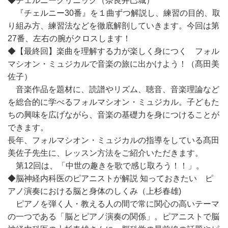
◆チェルニークリニック（奈良井巳城）
『チェルニー30番』を１曲ずつ解説し、練習の目的、取
り組み方、練習法などを徹底解剖していきます。今回は第
27番、左右の腕がクロスします！
◆【最終回】楽曲を理解する力が楽しく身につく フォル
マシオン・ミュジカルで音楽の旅に出かけよう！（髙田美
佐子）
音楽作品を題材に、読譜やリズム、聴音、音楽理論など
を総合的に学べるフォルマシオン・ミュジカル。子どもた
ちの興味を広げながら、音楽の基礎力を身につけることが
できます。
長年、フォルマシオン・ミュジカルの指導をしている髙田
美佐子先生に、レッスン方法をご紹介いただきます。
第12回は、「中世の趣きを歌で感じ取ろう！！」。
◆脳神経内科医のピアニストが解説 知っておきたい ピ
アノ演奏における脳と身体のしくみ（上杉春雄)
ピアノを弾く人・教える人の間で常に関心の高いテーマ
の一つである「脳とピアノ演奏の関係」。ピアニストで脳