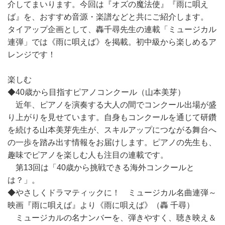
介してまいります。今回は『オズの魔法使』『雨に唄え
ば』を、おすすめ音源・楽譜などと共にご紹介します。
タイアップ企画として、轟千尋先生の連載「ミュージカル
連弾」では《雨に唄えば》を掲載。初中級から楽しめるア
レンジです！
楽しむ
◆40歳から目指すピアノコンクール（山本美芽）
近年、ピアノを演奏する大人の間でコンクール出場が盛
り上がりを見せています。自身もコンクールを通じて研鑽
を続ける山本美芽先生が、スキルアップにつながる舞台へ
の一歩を踏み出す情報をお届けします。ピアノの先生も、
趣味でピアノを楽しむ人も注目の連載です。
第13回は「40歳から挑戦できる海外コンクールと
は？」。
◆やさしくドラマティックに！ ミュージカル名曲連弾～
映画『雨に唄えば』より《雨に唄えば》（轟 千尋）
ミュージカルの名ナンバーを、弾きやすく、聴き映え＆