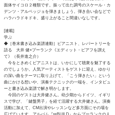
面体サイコロ２種類です。振って出た調号のスケール・カ
デンツ・アルペッジョを弾きましょう。弾き合い会などで
ハラハラドキドキ、盛り上がること間違いなしです。
[連載]
学ぶ
◆［巻末書き込み楽譜連動］ピアニスト、レパートリーを
語る 大井 健×プーランク《エディット・ピアフを讃え
て》（長井進之介）
今をときめくピアニストは、いかにして聴衆を魅了する
のでしょうか。人気アーティストをゲストに迎え、ゆかり
の深い曲をテーマに取り上げて、「こう弾きたい」という
曲にかける想いや、演奏テクニックの一端を、インタビュ
ーと書き込み楽譜で解き明かします。
今回のゲストは大井健さん。幼少期からドイツ、イギリ
スで学び、「鍵盤男子」を経て活躍する大井健さん。演奏
活動に加えて、CM出演やレッスンなど多方面にその場を
広げています。アルバム『reBUILD』からプーランクの人