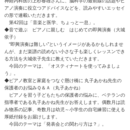
神経内科医の上杉春雄さんに、脳科学の最前線の話題やピ
アノ演奏に役立つアドバイスなどを、読みやすいエッセイ
の形で連載いただきます。
第42回は「音楽と医学、ちょっと一息」。
◆音で遊ぶ ピアノに親しむ はじめての即興演奏（大城
依子）
“即興演奏は難しい”というイメージがあるかもしれませ
んが、まだ楽譜の読めない小さな子も楽しくレッスンでき
る方法を大城依子先生に教えていただきます。
今回のテーマは、「オスティナートを使ってみましょ
う」。
◆ピアノ教室と家庭をつなぐ懸け橋に 丸子あかね先生の
保護者のお悩みＱ＆Ａ（丸子あかね）
ピアノを習う子どもたちの保護者の悩みに、ベテランの
指導者である丸子あかね先生がお答えします。偶数月は読
み物系の記事、奇数月は幼児～小学生の自宅練習に使える
厚紙付録をお届けします。
今回のテーマは「発表会との関わり方は？」。