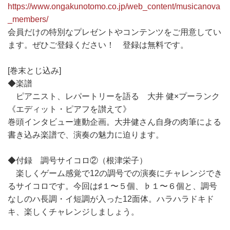
https://www.ongakunotomo.co.jp/web_content/musicanova
_members/
会員だけの特別なプレゼントやコンテンツをご用意してい
ます。ぜひご登録ください！ 登録は無料です。
[巻末とじ込み]
◆楽譜
ピアニスト、レパートリーを語る 大井 健×プーランク
《エディット・ピアフを讃えて》
巻頭インタビュー連動企画。大井健さん自身の肉筆による
書き込み楽譜で、演奏の魅力に迫ります。
◆付録 調号サイコロ②（根津栄子）
楽しくゲーム感覚で12の調号での演奏にチャレンジでき
るサイコロです。今回は♯１〜５個、♭１〜６個と、調号
なしのハ長調・イ短調が入った12面体。ハラハラドキド
キ、楽しくチャレンジしましょう。