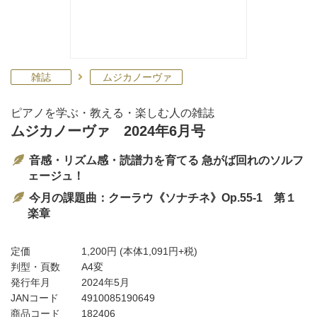
雑誌
ムジカノーヴァ
ピアノを学ぶ・教える・楽しむ人の雑誌
ムジカノーヴァ 2024年6月号
音感・リズム感・読譜力を育てる 急がば回れのソルフ
ェージュ！
今月の課題曲：クーラウ《ソナチネ》Op.55-1 第１
楽章
定価
1,200円
(本体1,091円+税)
判型・頁数
A4変
発行年月
2024年5月
JANコード
4910085190649
商品コード
182406