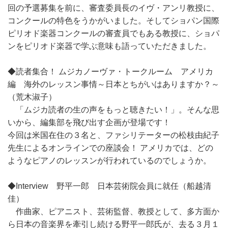
回の予選募集を前に、審査委員長のイヴ・アンリ教授に、
コンクールの特色をうかがいました。そしてショパン国際
ピリオド楽器コンクールの審査員でもある教授に、ショパ
ンをピリオド楽器で学ぶ意味も語っていただきました。
◆読者集合！ ムジカノーヴァ・トークルーム アメリカ
編 海外のレッスン事情～日本とちがいはありますか？～
（荒木淑子）
「ムジカ読者の生の声をもっと聴きたい！」。そんな思
いから、編集部を飛び出す企画が登場です！
今回は米国在住の３名と、ファシリテーターの松枝由紀子
先生によるオンラインでの座談会！ アメリカでは、どの
ようなピアノのレッスンが行われているのでしょうか。
◆Interview 野平一郎 日本芸術院会員に就任（船越清
佳）
作曲家、ピアニスト、芸術監督、教授として、多方面か
ら日本の音楽界を牽引し続ける野平一郎氏が、去る３月１