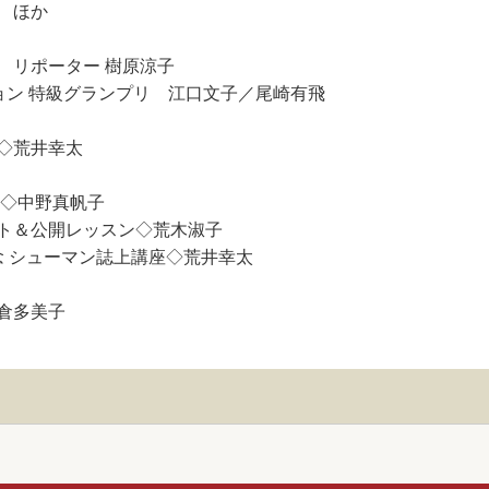
 ほか
 リポーター 樹原涼子
ション 特級グランプリ 江口文子／尾崎有飛
O ◇荒井幸太
ー◇中野真帆子
ト＆公開レッスン◇荒木淑子
念 シューマン誌上講座◇荒井幸太
倉多美子