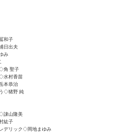
冨和子
浦日出夫
ゆみ
二
◇角 聖子
◇水村香苗
岳本恭治
う◇猪野 純
◇諌山隆美
村紘子
レデリック◇岡地まゆみ