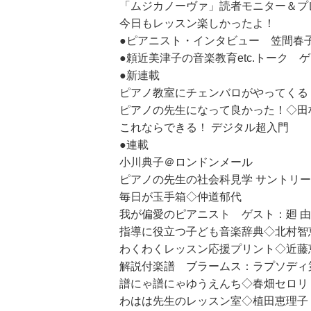
「ムジカノーヴァ」読者モニター＆プ
今日もレッスン楽しかったよ！
●ピアニスト・インタビュー 笠間春
●頼近美津子の音楽教育etc.トーク 
●新連載
ピアノ教室にチェンバロがやってくる
ピアノの先生になって良かった！◇田
これならできる！ デジタル超入門
●連載
小川典子＠ロンドンメール
ピアノの先生の社会科見学 サントリ
毎日が玉手箱◇仲道郁代
我が偏愛のピアニスト ゲスト：廻 
指導に役立つ子ども音楽辞典◇北村智
わくわくレッスン応援プリント◇近藤
解説付楽譜 ブラームス：ラプソディ
譜にゃ譜にゃゆうえんち◇春畑セロリ
わはは先生のレッスン室◇植田恵理子