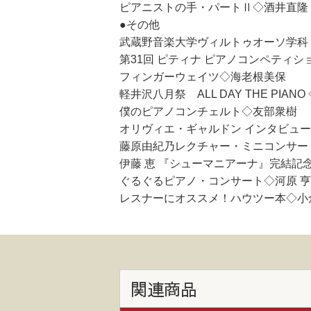
ピアニストの手・パートⅡ◇酒井直隆
●その他
武蔵野音楽大学ヴィルトゥオーソ学科
第31回 ピティナ ピアノコンペティ
フィンガーウェイツ◇海老根美保
軽井沢八月祭 ALL DAY THE PIAN
僕のピアノコンチェルト◇友部衆樹
オリヴィエ・ギャルドン インタビュ
藤原由紀乃レクチャー・ミニコンサー
伊藤 恵 『シューマニアーナ』完結記
ぐるぐるピアノ・コンサート◇河原 亨
レスナーにオススメ！ハウツー本◇小
関連商品