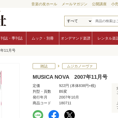
音楽の友ホール
メールマガジン
公開講座
小
月刊誌・季刊誌
ムック・別冊
オンデマンド楽譜
レンタル楽
07年11月号
雑誌
ムジカノーヴァ
MUSICA NOVA 2007年11月号
定価
922円
(本体838円+税)
判型・頁数
B5変
発行年月
2007年10月
商品コード
180711