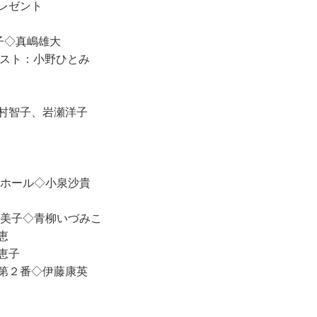
レゼント
子◇真嶋雄大
ゲスト：小野ひとみ
村智子、岩瀬洋子
ーホール◇小泉沙貴
由美子◇青柳いづみこ
恵
恵子
第２番◇伊藤康英