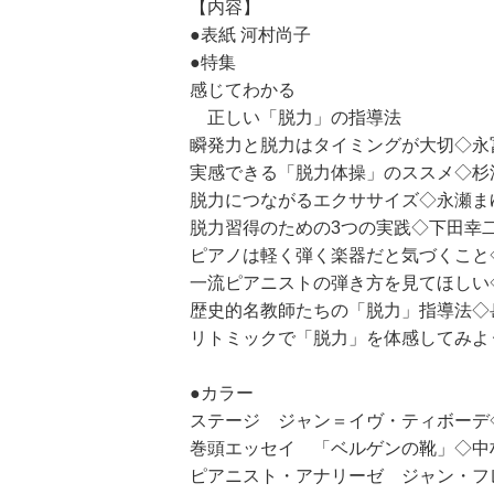
【内容】
●表紙 河村尚子
●特集
感じてわかる
正しい「脱力」の指導法
瞬発力と脱力はタイミングが大切◇永
実感できる「脱力体操」のススメ◇杉
脱力につながるエクササイズ◇永瀬ま
脱力習得のための3つの実践◇下田幸
ピアノは軽く弾く楽器だと気づくこと
一流ピアニストの弾き方を見てほしい
歴史的名教師たちの「脱力」指導法◇
リトミックで「脱力」を体感してみよ
●カラー
ステージ ジャン＝イヴ・ティボーデ
巻頭エッセイ 「ベルゲンの靴」◇中
ピアニスト・アナリーゼ ジャン・フ