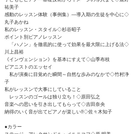
祐美子
感動のレッスン体験（事例集）―導入期の生徒を中心に◇
丸子あかね
私のレッスン・スタイル◇杉谷昭子
ポイント別ピアノレッスン
「ハノン」を徹底的に使って効果を最大限に上げる法◇
川上昌裕
《インヴェンション》を基本にすえて◇山季布枝
ピアニストのエッセイ
私が演奏に目覚めた瞬間～自然な歩みのなかで◇竹村浄
子
私がレッスンで大事にしていること
レッスンのゴールは独り立ち！◇原田弘之
音楽への思いを引き出してもらって◇吉田奈央
納得のいく音が出てピアノが楽しい!!◇佐々木知子
●カラー