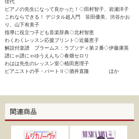
佳代
ピアノの先生になって良かった！◇田村智子、岩瀬洋子
これならできる！ デジタル超入門 笹田優美、渋谷かお
り、山下有美子
指導に役立つ子ども音楽辞典◇北村智恵
わくわくレッスン応援プリント◇近藤恵子
解説付楽譜 ブラームス：ラプソディ第２番◇伊藤康英
譜にゃ譜にゃゆうえんち◇春畑セロリ
わはは先生のレッスン室◇植田恵理子
ピアニストの手・パートⅡ◇酒井直隆 ほか
関連商品