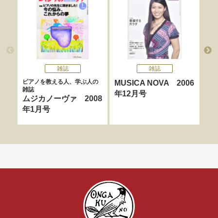
雑誌
雑誌
ピアノを教える人、学ぶ人の
MUSICA NOVA 2006
MU
雑誌
年12月号
年
ムジカノーヴァ 2008
年1月号