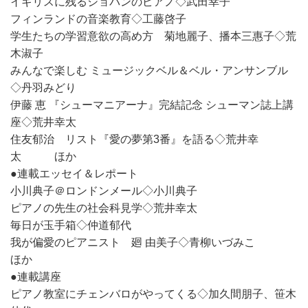
イギリスに残るショパンのピアノ◇武田幸子
フィンランドの音楽教育◇工藤啓子
学生たちの学習意欲の高め方 菊地麗子、播本三惠子◇荒
木淑子
みんなで楽しむ ミュージックベル＆ベル・アンサンブル
◇丹羽みどり
伊藤 恵 『シューマニアーナ』完結記念 シューマン誌上講
座◇荒井幸太
住友郁治 リスト『愛の夢第3番』を語る◇荒井幸
太 ほか
●連載エッセイ＆レポート
小川典子＠ロンドンメール◇小川典子
ピアノの先生の社会科見学◇荒井幸太
毎日が玉手箱◇仲道郁代
我が偏愛のピアニスト 廻 由美子◇青柳いづみこ
ほか
●連載講座
ピアノ教室にチェンバロがやってくる◇加久間朋子、笹木