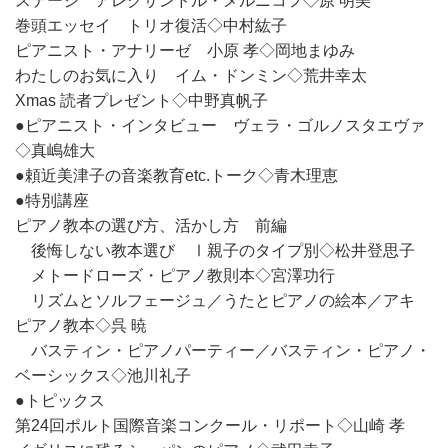
ステージ アレクサンドル・メルニコフ◇原 明美
巻頭エッセイ トリオ復活◇中村紘子
ピアニスト・アナリーゼ 小原 孝◇岡地まゆみ
わたしのお気に入り イム・ドンミン◇荒井幸太
Xmas 読者プレゼント◇中野真帆子
●ピアニスト・インタビュー ヴェラ・ゴルノスタエヴァ
◇真嶋雄大
●頼近美津子の音楽教育etc.トーク◇青木理恵
●特別講座
ピアノ教本の選び方、活かし方 前編
後悔しない教本選び Ⅰ親子のタイプ別◇松井登思子
メトードローズ・ピアノ教則本◇宮澤功行
リズムとソルフェージュ／うたとピアノの絵本／アキ
ピアノ教本◇呉 暁
バスティン・ピアノパーティー／バスティン・ピアノ・
ベーシックス◇池川礼子
●トピックス
第24回ポルト国際音楽コンクール・リポート◇山崎 孝