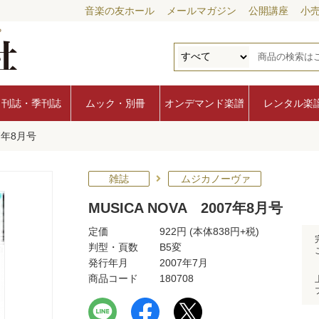
音楽の友ホール
メールマガジン
公開講座
小
月刊誌・季刊誌
ムック・別冊
オンデマンド楽譜
レンタル楽
07年8月号
雑誌
ムジカノーヴァ
MUSICA NOVA 2007年8月号
定価
922円
(本体838円+税)
判型・頁数
B5変
発行年月
2007年7月
商品コード
180708