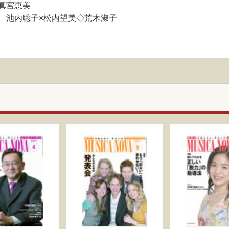
真宮恵美
 池内聡子×松内望美◇荒木淑子