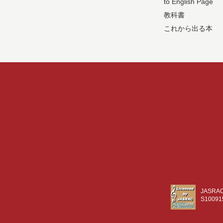
to English Page
教科書
これから出る本
JASR
S10091