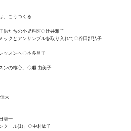
は、こうつくる
子供たちの小児科医◇辻井雅子
ミックとアンサンブルを取り入れて◇谷田部弘子
レッスンへ◇本多昌子
ンの核心」◇廻 由美子
佳大
田龍一
クール(1)」◇中村紘子