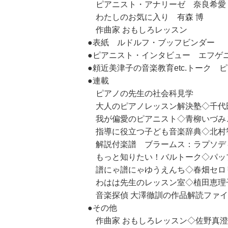
ピアニスト・アナリーゼ 奈良希愛
わたしのお気に入り 有森 博
作曲家 おもしろレッスン
●表紙 ルドルフ・ブッフビンダー
●ピアニスト・インタビュー エフゲ
●頼近美津子の音楽教育etc.トーク 
●連載
ピアノの先生の社会科見学
大人のピアノレッスン解決塾◇千代
我が偏愛のピアニスト◇青柳いづみ
指導に役立つ子ども音楽辞典◇北村
解説付楽譜 ブラームス：ラプソデ
もっと知りたい！バルトーク◇パッ
譜にゃ譜にゃゆうえんち◇春畑セロ
わはは先生のレッスン室◇植田恵理
音楽探偵 大澤徹訓の作品解読ファイ
●その他
作曲家 おもしろレッスン◇佐野真澄