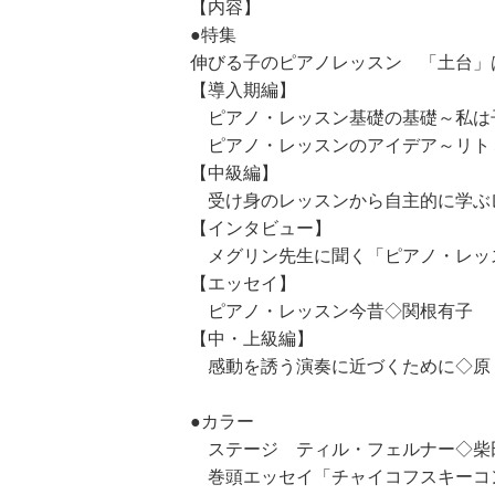
【内容】
●特集
伸びる子のピアノレッスン 「土台」
【導入期編】
ピアノ・レッスン基礎の基礎～私は
ピアノ・レッスンのアイデア～リト
【中級編】
受け身のレッスンから自主的に学ぶ
【インタビュー】
メグリン先生に聞く「ピアノ・レッス
【エッセイ】
ピアノ・レッスン今昔◇関根有子
【中・上級編】
感動を誘う演奏に近づくために◇原 
●カラー
ステージ ティル・フェルナー◇柴
巻頭エッセイ「チャイコフスキーコン