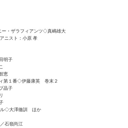
ニー・ザラフィアンツ◇真嶋雄大
ピアニスト：小原 孝
田明子
こ
智恵
ィ第１番◇伊藤康英 巻末２
プ晶子
リ
子
ル◇大澤徹訓 ほか
／石嶺尚江