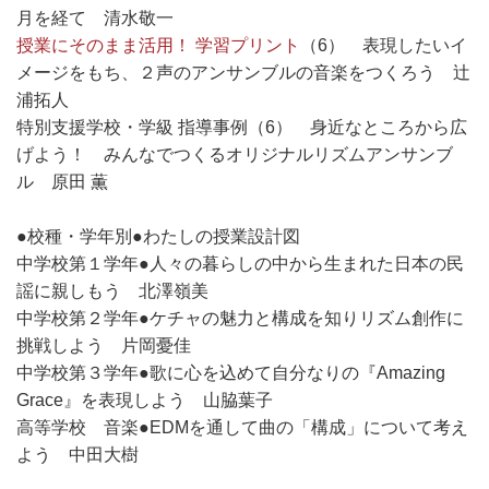
月を経て 清水敬一
授業にそのまま活用！ 学習プリント
（6） 表現したいイ
メージをもち、２声のアンサンブルの音楽をつくろう 辻
浦拓人
特別支援学校・学級 指導事例（6） 身近なところから広
げよう！ みんなでつくるオリジナルリズムアンサンブ
ル 原田 薫
●校種・学年別●わたしの授業設計図
中学校第１学年●人々の暮らしの中から生まれた日本の民
謡に親しもう 北澤嶺美
中学校第２学年●ケチャの魅力と構成を知りリズム創作に
挑戦しよう 片岡憂佳
中学校第３学年●歌に心を込めて自分なりの『Amazing
Grace』を表現しよう 山脇葉子
高等学校 音楽●EDMを通して曲の「構成」について考え
よう 中田大樹