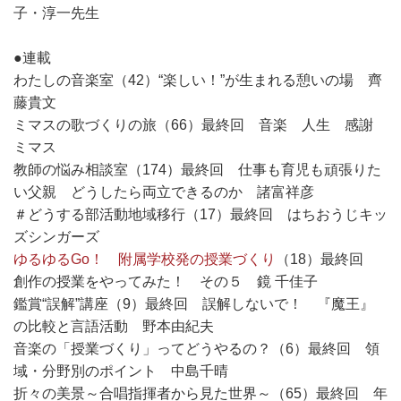
子・淳一先生
●連載
わたしの音楽室（42）“楽しい！”が生まれる憩いの場 齊
藤貴文
ミマスの歌づくりの旅（66）最終回 音楽 人生 感謝
ミマス
教師の悩み相談室（174）最終回 仕事も育児も頑張りた
い父親 どうしたら両立できるのか 諸富祥彦
＃どうする部活動地域移行（17）最終回 はちおうじキッ
ズシンガーズ
ゆるゆるGo！ 附属学校発の授業づくり
（18）最終回
創作の授業をやってみた！ その５ 鏡 千佳子
鑑賞“誤解”講座（9）最終回 誤解しないで！ 『魔王』
の比較と言語活動 野本由紀夫
音楽の「授業づくり」ってどうやるの？（6）最終回 領
域・分野別のポイント 中島千晴
折々の美景～合唱指揮者から見た世界～（65）最終回 年