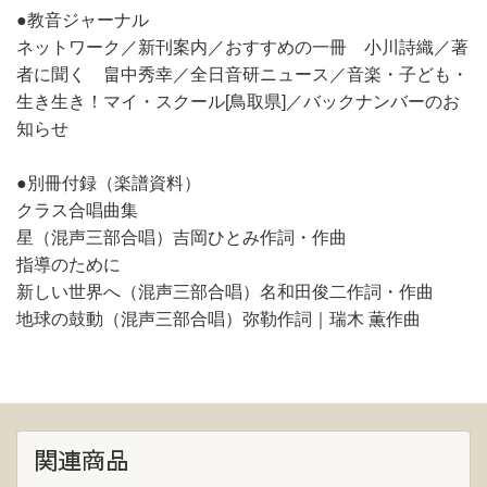
●教音ジャーナル
ネットワーク／新刊案内／おすすめの一冊 小川詩織／著
者に聞く 畠中秀幸／全日音研ニュース／音楽・子ども・
生き生き！マイ・スクール[鳥取県]／バックナンバーのお
知らせ
●別冊付録（楽譜資料）
クラス合唱曲集
星（混声三部合唱）吉岡ひとみ作詞・作曲
指導のために
新しい世界へ（混声三部合唱）名和田俊二作詞・作曲
地球の鼓動（混声三部合唱）弥勒作詞｜瑞木 薫作曲
関連商品