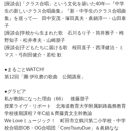
[座談会]「クラス合唱」という文化を築いた40年―『中学
生の新しいクラス合唱曲集』『新・中学生のクラス合唱曲
集』を巡って― 田中安茂・塚田真夫・眞鍋淳一・山田泰
子
[座談会]学校から生まれた歌 石川るり子・筒井雅子・栂
野知子・松井孝夫・山崎朋子
[座談会]子どもたちに届ける歌 桜田直子・西澤健治・ミ
マス・弓削田健介・若松 歓
●まるごとWATCH!
第12回「團 伊玖磨の歌曲 公開講座」
●グラビア
私が教師になった理由（66） 後藤朋子
授業ライヴ・リポート 北海道教育大学附属釧路義務教育
学校後期課程７年C組＆齊藤貴文主幹教諭
We Loveミュージック！ 町田市立鶴川第二小学校・中学
校合唱部OB・OG合唱団「CoroTsuruDue」＆眞鍋なな