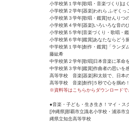
小学校第１学年[歌唱・音楽づくり]は
小学校第２学年[器楽]われら ふぞく
小学校第３学年[歌唱・鑑賞]せんりつ
小学校第４学年[器楽]いろいろな音の
小学校第５学年[音楽づくり・歌唱・
小学校第６学年[鑑賞]あなたならどう
中学校第１学年[創作・鑑賞]「ラン
藤紘希
中学校第２学年[歌唱]日本音楽に革命
中学校第３学年[鑑賞]作曲者の思い
高等学校 音楽[器楽]和太鼓で、日
高等学校 音楽[創作]５秒で心を掴め！最短・
※資料等はこちらからダウンロードで
●音楽・子ども・生き生き！マイ・ス
[沖縄県]那覇市立識名小学校・浦添
縄県立知念高等学校