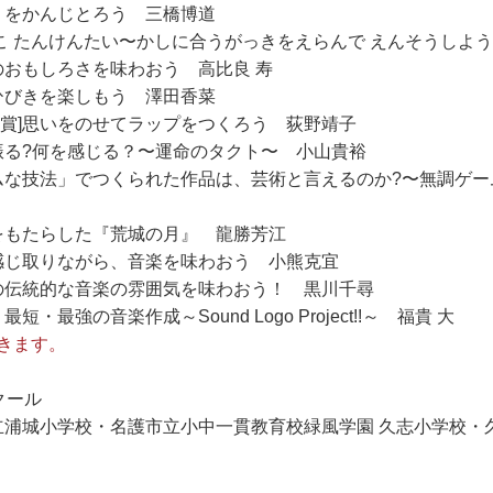
くをかんじとろう 三橋博道
っこ たんけんたい〜かしに合うがっきをえらんで えんそうしよ
のおもしろさを味わおう 高比良 寿
ひびきを楽しもう 澤田香菜
鑑賞]思いをのせてラップをつくろう 荻野靖子
振る?何を感じる？〜運命のタクト〜 小山貴裕
ダムな技法」でつくられた作品は、芸術と言えるのか?〜無調ゲ
をもたらした『荒城の月』 龍勝芳江
を感じ取りながら、音楽を味わおう 小熊克宜
本の伝統的な音楽の雰囲気を味わおう！ 黒川千尋
最強の音楽作成～Sound Logo Project!!～ 福貴 大
きます。
クール
市立浦城小学校・名護市立小中一貫教育校緑風学園 久志小学校