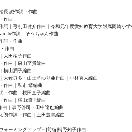
松長 誠作詞・作曲
・作曲
作詞｜弓削田健介作曲｜令和元年度愛知教育大学附属岡崎小学
mily作詞｜そうちゃん作曲
作詞・作曲
詞・作曲
｜大田桜子作曲
・作曲｜森山至貴編曲
｜横山潤子編曲
｜大藪良多・山王堂ゆり亜作曲｜小林真人編曲
・作曲｜私市 靖編曲
詞・作曲｜桜田直子編曲
・作曲｜横山潤子編曲
・作曲｜森野啓司・田中達也編曲
太朗作詞・作曲｜土田豊貴編曲
ウォーミングアップ～[前編]栂野知子作曲