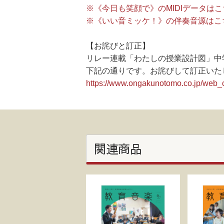
※《今日も笑顔で》のMIDIデータは
※《いい音ミッケ！》の伴奏音源はこ
【お詫びと訂正】
リレー連載「わたしの授業設計図」中
下記の通りです。お詫びして訂正いた
https://www.ongakunotomo.co.jp/web_
関連商品