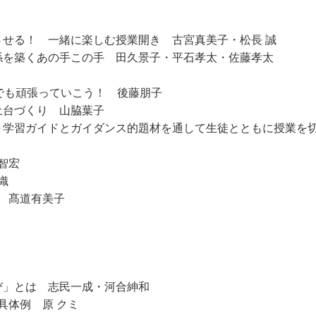
させる！ 一緒に楽しむ授業開き 古宮真美子・松長 誠
関係を築くあの手この手 田久景子・平石孝太・佐藤孝太
、でも頑張っていこう！ 後藤朋子
土台づくり 山脇葉子
！～学習ガイドとガイダンス的題材を通して生徒とともに授業を
智宏
織
 髙道有美子
び」とは 志民一成・河合紳和
具体例 原 クミ