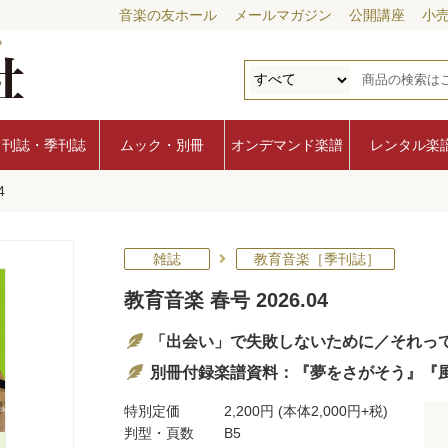
音楽の友ホール
メールマガジン
公開講座
小
月刊誌・季刊誌
ムック・別冊
オンデマンド楽譜
レンタル楽
4
雑誌
教育音楽［季刊誌］
教育音楽 春号 2026.04
「出会い」で失敗しないために／それっ
別冊付録楽譜資料：『夢をさがそう』『
特別定価
2,200円
(本体2,000円+税)
判型・頁数
B5