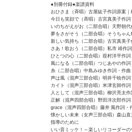
●別冊付録●楽譜資料
おひさま（斉唱）古屋紘子作詞原案｜
今日も笑顔で（斉唱）古宮真美子作詞
いのちがえがお（二部合唱）天野朝代
夢をさがそう（二部合唱）そうちゃんfa
新しい気持ち（二部合唱）古宮真美子
さあ！歌おう（二部合唱）私市 靖作
ひとつの心（二部合唱）葭村洋平作詞
風になる（二部合唱）つじあやの作詞
糸（二部合唱）中島みゆき作詞・作曲
声は風（混声三部合唱）明井千暁作詞
カイト（混声三部合唱）米津玄師作詞
人として（混声三部合唱）柳沢亮太作
正解（混声四部合唱）野田洋次郎作詞
grace（混声四部合唱）藤井 風作詞
懐かしい未来（女声三部合唱）森山直
指導のために
いい音ミッケ！～楽しいリコーダーの