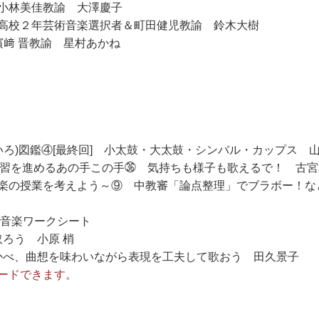
小林美佳教諭 大澤慶子
高校２年芸術音楽選択者＆町田健児教諭 鈴木大樹
濱﨑 晋教諭 星村あかね
いろ)図鑑④[最終回] 小太鼓・大太鼓・シンバル・カップス 
楽学習を進めるあの手この手㊱ 気持ちも様子も歌えるで！ 古
楽の授業を考えよう～⑨ 中教審「論点整理」でブラボー！な
 音楽ワークシート
取ろう 小原 梢
浮かべ、曲想を味わいながら表現を工夫して歌おう 田久景子
ードできます。