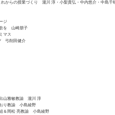
これからの授業づくり 瀧川 淳・小梨貴弘・中内悠介・中島千
ージ
歌を 山崎朋子
ミマス
び 弓削田健介
出山雅敏教諭 瀧川 淳
おり教諭 小島綾野
組＆岡松 亮教諭 小島綾野