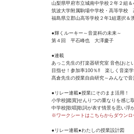
山梨県甲府市立城南中学校２年２組＆
筑波大学附属駒場中学校・高等学校 
福島県立郡山高等学校２年1組選択＆
●輝くルーキー～音楽科の未来～
第４回 平石峰也 大澤慶子
●連載
あっこ先生の打楽器研究室 音色(おと
目指せ！参加率100％‼ 楽しく音
髙倉先生の授業自由研究～みんなで音
●リレー連載●授業にそのまま活用！
小学校[鑑賞]せんりつの重なりを感じ
中学校[歌唱]歌詞が表す情景を思い
※ワークシートはこちらからダウンロ
●リレー連載●わたしの授業設計図