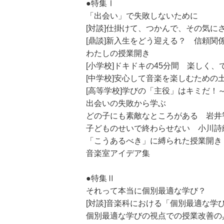
●特集Ⅰ
「出会い」で失敗しないために
[対談]仕掛けて、つかんで、その気に
[鼎談]新入生をどう迎える？ 信頼
わたしの授業開き
[小学校]ドキドキの45分間 楽しく
[中学校]安心して音楽を楽しむための
[高等学校]学びの「主役」はキミだ
出会いの失敗から学ぶ
どの子にも素敵なところがある 岩井
子どものせいで終わらせない 小川詩
「こうあるべき」に縛られた授業開き
音楽室アイデア集
●特集Ⅱ
それって本当に個別最適な学び？
[対談]音楽科における「個別最適な学
個別最適な学びの視点での授業改善の