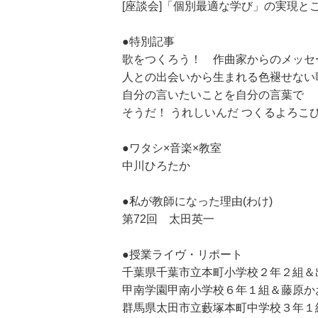
[座談会]「個別最適な学び」の実現と
●特別記事
歌をつくろう！ 作曲家からのメッセ
人との出会いから生まれる色褪せない
自分の言いたいことを自分の言葉で 
そうだ！ うれしいんだ つくるよろこ
●ワタシ×音楽×教室
中川ひろたか
●私が教師になった理由(わけ)
第72回 太田英一
●授業ライヴ・リポート
千葉県千葉市立本町小学校２年２組＆
甲南学園甲南小学校６年１組＆藤原か
群馬県太田市立藪塚本町中学校３年１