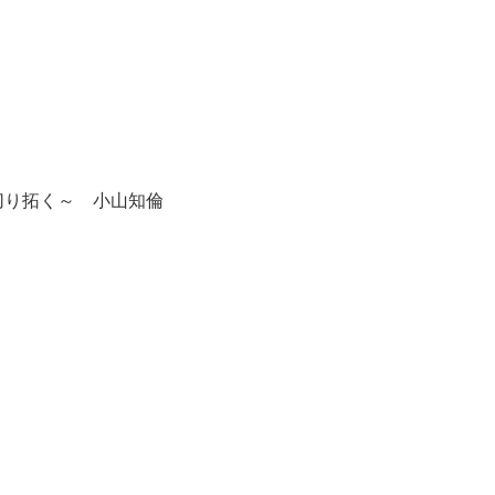
切り拓く～ 小山知倫