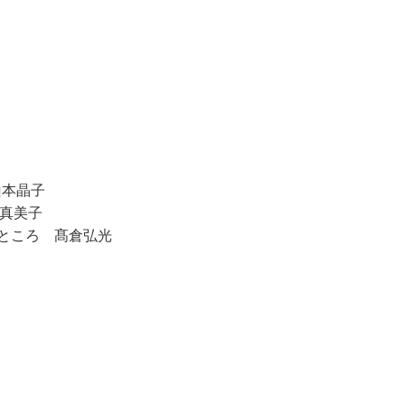
山本晶子
宮真美子
ところ 髙倉弘光