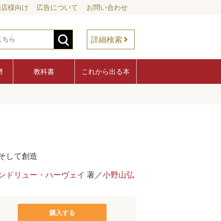
売店様向け
広告について
お問い合わせ
詳細検索
譜
教科書
これから出る本
そして創造
ンドリュー・ハーヴェイ
著／
小野山弘
購入する