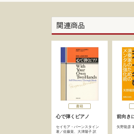
関連商品
書籍
心で弾くピアノ
前向き
セイモア・バーンスタイン
矢野龍彦
著／
佐藤覚
、
大津陽子
訳