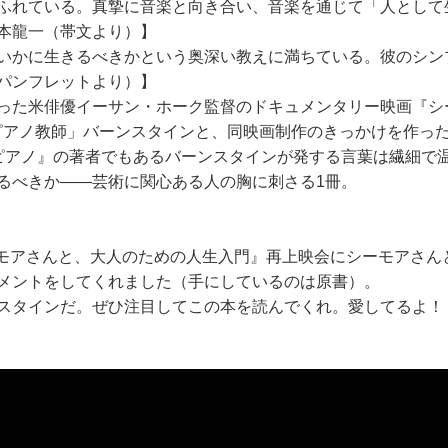
ふれている。真摯に音楽と向き合い、音楽を通じて「人として
本龍一（帯文より）】
いかに生きるべきかという奥深い教えに満ちている。彼のシン
パンフレットより）】
った米俳優イーサン・ホーク監督のドキュメンタリー映画『シ
ピアノ教師」バーンスタインと、同映画制作のきっかけを作っ
ピアノ』の著者でもあるバーンスタインが発する言葉は繊細で
るべきか――芸術に関心ある人の胸に刺さる1冊。
画『シーモアさんと、大人のための人生入門』再上映会にシーモア
メントをしてくれました（手にしているのは原書）。
スタインだ。ぜひ注目してこの本を読んでくれ。愛してるよ！