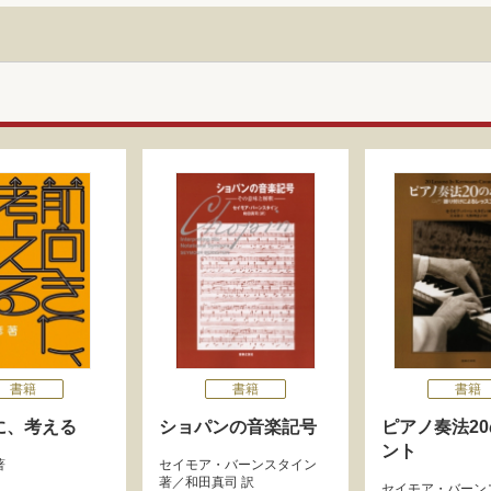
書籍
書籍
書籍
に、考える
ショパンの音楽記号
ピアノ奏法2
ント
著
セイモア・バーンスタイン
著／
和田真司
訳
セイモア・バーン