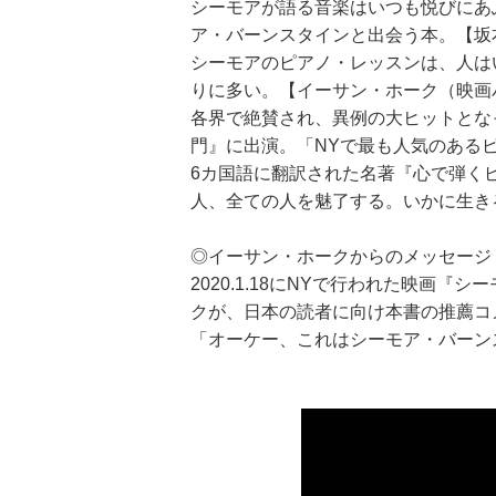
シーモアが語る音楽はいつも悦びにあ
ア・バーンスタインと出会う本。【坂
シーモアのピアノ・レッスンは、人は
りに多い。【イーサン・ホーク（映画
各界で絶賛され、異例の大ヒットとな
門』に出演。「NYで最も人気のある
6カ国語に翻訳された名著『心で弾く
人、全ての人を魅了する。いかに生き
◎イーサン・ホークからのメッセージ
2020.1.18にNYで行われた映
クが、日本の読者に向け本書の推薦コ
「オーケー、これはシーモア・バーン