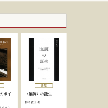
書籍
0のポイ
〈無調〉の誕生
柿沼敏江
著
スタイン