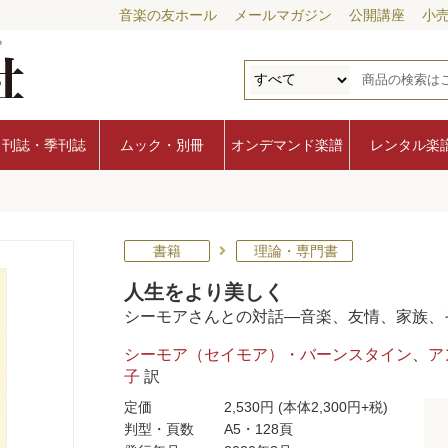
音楽の友ホール
メールマガジン
公開講座
小
月刊誌・季刊誌
ムック・別冊
オンデマンド楽譜
レンタル楽
書籍
理論・専門書
人生をより美しく
シーモアさんとの対話―音楽、友情、家族、
シーモア（セイモア）・バーンスタイン
、
ア
子
訳
定価
2,530円
(本体2,300円+税)
判型・頁数
A5・128頁