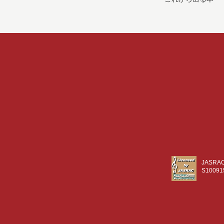
JASR
S10091