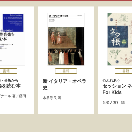
書籍
書籍
書籍
法・分析から
心ふれあう
新 イタリア・オペラ
楽を読む本
セッション 
史
For Kids
ゴナール
著／
藤田
水谷彰良
著
音楽之友社
編