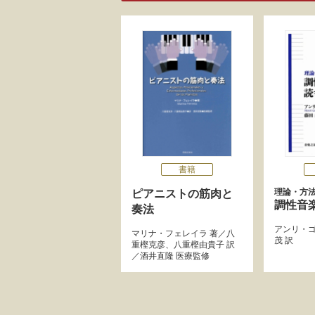
書籍
理論・方
ピアニストの筋肉と
調性音
奏法
アンリ・
マリナ・フェレイラ
著／
八
茂
訳
重樫克彦
、
八重樫由貴子
訳
／
酒井直隆
医療監修