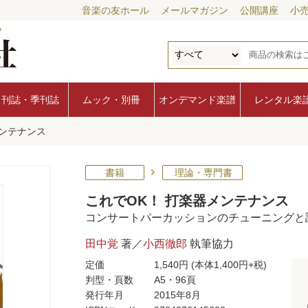
音楽の友ホール
メールマガジン
公開講座
小
月刊誌・季刊誌
ムック・別冊
オンデマンド楽譜
レンタル楽
メンテナンス
書籍
理論・専門書
これでOK！ 打楽器メンテナンス
コンサートパーカッションのチューニングと
田中覚
著／
小西徹郎
執筆協力
定価
1,540円
(本体1,400円+税)
判型・頁数
A5・96頁
発行年月
2015年8月