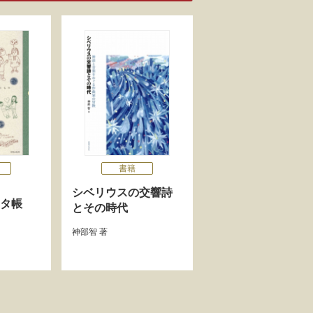
書籍
シベリウスの交響詩
ネタ帳
とその時代
神部智
著