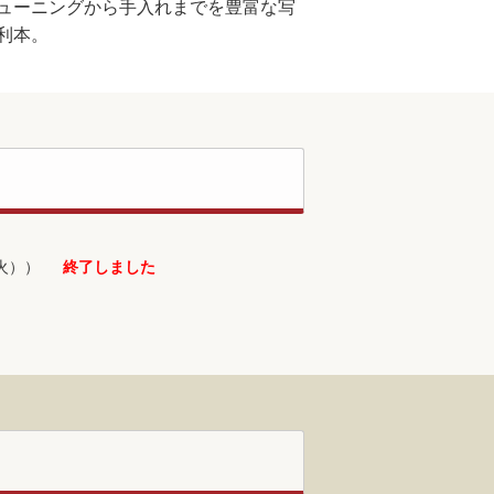
ューニングから手入れまでを豊富な写
利本。
火））
終了しました