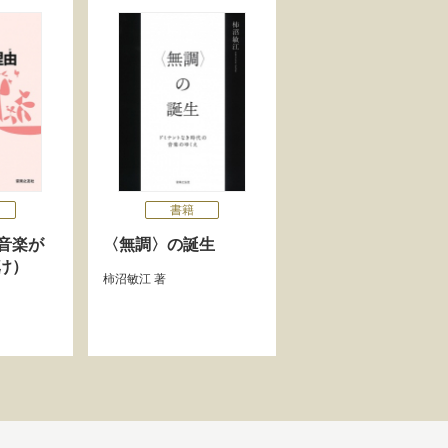
書籍
音楽が
〈無調〉の誕生
け）
柿沼敏江
著