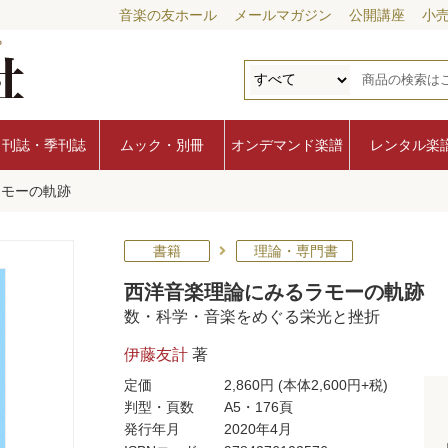
音楽の友ホール
メールマガジン
公開講座
小
月刊誌・季刊誌
ムック・別冊
オンデマンド楽譜
レンタル楽
ラモーの軌跡
書籍
理論・専門書
西洋音楽理論にみるラモーの軌跡
数・科学・音楽をめぐる栄光と挫折
伊藤友計
著
定価
2,860円
(本体2,600円+税)
判型・頁数
A5・176頁
発行年月
2020年4月