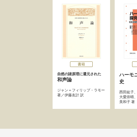
書籍
自然の諸原理に還元された
ハーモ
和声論
史
ジャン＝フィリップ・ラモー
西田紘子
著／
伊藤友計
訳
大愛崇晴
美和子
著