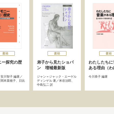
書籍
書籍
書籍
ニー探究の歴
弟子から見たショパ
わたしたちに
ン 増補最新版
ある理由（わ
、
安川智子
編著／
ジャン＝ジャック・エーゲル
今川恭子
編著
、
関本菜穂子
、
日比
ディンゲル
著／
米谷治郎
、
中島弘二
訳