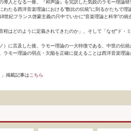
の導入となる一冊。『和声論』を完訳した気鋭のラモー理論研
にわたる西洋音楽理論における“数比の伝統”に則るかたちで理
18世紀フランス啓蒙主義の只中でいかに“音楽理論と科学”の
音程はどのように定義されてきたのか」、そして「なぜ“ド・ミ
ノ）に言及した後、ラモー理論の一大特徴である、中世の伝統
。ラモー理論の弱点・欠陥を正確に捉えることは西洋音楽理論
！」掲載記事は
こちら