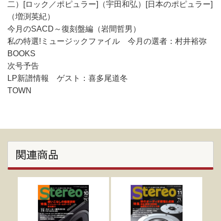
二）[ロック／ポピュラー]（宇田和弘）[日本のポピュラー]
（増渕英紀）
今月のSACD～復刻盤編（岩間哲男）
私の特選!ミュージックファイル 今月の選者：村井裕弥
BOOKS
次号予告
LP新譜情報 ゲスト：喜多尾道冬
TOWN
関連商品