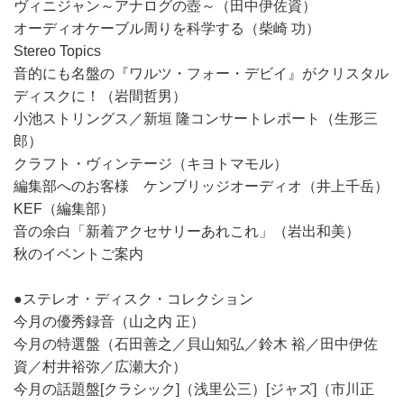
ヴィニジャン～アナログの壺～（田中伊佐資）
オーディオケーブル周りを科学する（柴崎 功）
Stereo Topics
音的にも名盤の『ワルツ・フォー・デビイ』がクリスタル
ディスクに！（岩間哲男）
小池ストリングス／新垣 隆コンサートレポート（生形三
郎）
クラフト・ヴィンテージ（キヨトマモル）
編集部へのお客様 ケンブリッジオーディオ（井上千岳）
KEF（編集部）
音の余白「新着アクセサリーあれこれ」（岩出和美）
秋のイベントご案内
●ステレオ・ディスク・コレクション
今月の優秀録音（山之内 正）
今月の特選盤（石田善之／貝山知弘／鈴木 裕／田中伊佐
資／村井裕弥／広瀬大介）
今月の話題盤[クラシック]（浅里公三）[ジャズ]（市川正