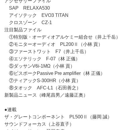
アクセサリーファイル
SAP RELAXA530
アイソテック EVO3 TITAN
クロスゾーン CZ-1
注目製品ファイル
①特別版・オーディオアルケミー組合せ（井上千岳）
②モニターオーディオ PL200Ⅱ（小林 貢）
③ファーストワット F7（井上千岳）
④エソテリック F-07（林 正儀）
⑤ダッサンV6i-1MΩ（小林 貢）
⑥ビスポークPassive Pre amplifier（林 正儀）
⑦ティアックS-300HR（小林 貢）
⑧タオック AFC-L1（石田善之）
新製品ニュース（峰尾昌男／遠藤正奥）
●連載
ザ・グレートコンポーネント PL500Ⅱ（藤岡 誠）
サウンドフォーカス（上谷直子）