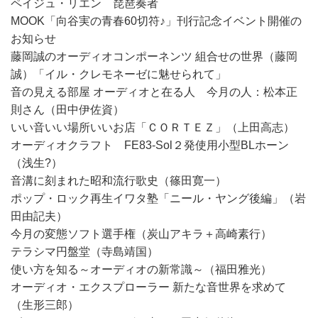
ペイジュ・リエン 琵琶奏者
MOOK「向谷実の青春60切符♪」刊行記念イベント開催の
お知らせ
藤岡誠のオーディオコンポーネンツ 組合せの世界（藤岡
誠）「イル・クレモネーゼに魅せられて」
音の見える部屋 オーディオと在る人 今月の人：松本正
則さん（田中伊佐資）
いい音いい場所いいお店「ＣＯＲＴＥＺ」（上田高志）
オーディオクラフト FE83-Sol２発使用小型BLホーン
（浅生?）
音溝に刻まれた昭和流行歌史（篠田寛一）
ポップ・ロック再生イワタ塾「ニール・ヤング後編」（岩
田由記夫）
今月の変態ソフト選手権（炭山アキラ＋高崎素行）
テラシマ円盤堂（寺島靖国）
使い方を知る～オーディオの新常識～（福田雅光）
オーディオ・エクスプローラー 新たな音世界を求めて
（生形三郎）