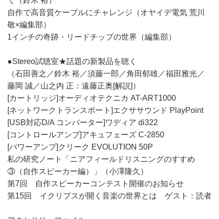
て（鈴木 裕）
自作で高音質ケーブルにチャレンジ（オヤイデ電気 荒川
敬×編集部）
1インチの奇跡・リードチップの世界（編集部）
●Stereo試聴室★話題の新製品を聴く
（石田善之／鈴木 裕／須藤一郎／角田郁雄／福田雅光／
藤岡 誠／山之内 正：遠藤正奥[解説]）
[カートリッジ]オーディオテクニカ AT-ART1000
[ネットワークトランスポート]エクササウンド PlayPoint
[USB対応D/A コンバーター]ワディア di322
[コントロールアンプ]アキュフェーズ C-2850
[パワーアンプ]クリーク EVOLUTION 50P
私の研究ノート「ニアフィールドリスニングのすすめ
③（自作スピーカー編）」（小澤隆久）
第7回 自作スピーカーコンテスト開催のお知らせ
第15回 イクリプスが開く音楽の世界とは ゲスト：読者