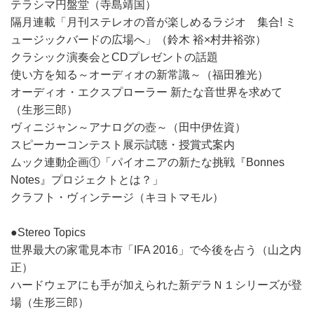
テラシマ円盤堂（寺島靖国）
隔月連載「月刊ステレオの音が楽しめるラジオ 集合! ミ
ュージックバードの広場へ」（鈴木 裕×村井裕弥）
クラシック演奏会とCDプレゼントの話題
使い方を知る～オーディオの新常識～（福田雅光）
オーディオ・エクスプローラー 新たな音世界を求めて
（生形三郎）
ヴィニジャン～アナログの壺～（田中伊佐資）
スピーカーコンテスト展示試聴・授賞式案内
ムック連動企画①「パイオニアの新たな挑戦『Bonnes
Notes』プロジェクトとは？」
クラフト・ヴィンテージ（キヨトマモル）
●Stereo Topics
世界最大の家電見本市「IFA 2016」で今後を占う（山之内
正）
ハードウェアにも手が加えられた新デラＮ１シリーズが登
場（生形三郎）