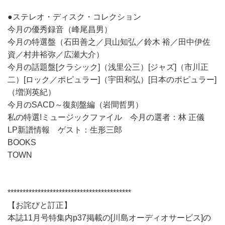
●ステレオ・ディスク・コレクション
今月の優秀録音（峰尾昌男）
今月の特選盤（石田善之／貝山知弘／鈴木 裕／田中伊佐
資／村井裕弥／広瀬大介）
今月の話題盤[クラシック]（浅里公三）[ジャズ]（市川正
二）[ロック／ポピュラー]（宇田和弘）[日本のポピュラー]
（増渕英紀）
今月のSACD～復刻盤編（岩間哲男）
私の特選!ミュージックファイル 今月の選者：林 正儀
LP新譜情報 ゲスト：生形三郎
BOOKS
TOWN
*****************************************
【お詫びと訂正】
本誌11月号特集内p37掲載の[川島オーディオサービス]の