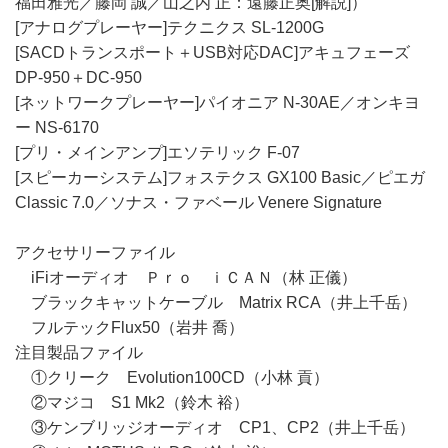
福田雅光／藤岡 誠／山之内 正：遠藤正奥[解説]）
[アナログプレーヤー]テクニクス SL-1200G
[SACDトランスポート＋USB対応DAC]アキュフェーズ
DP-950＋DC-950
[ネットワークプレーヤー]パイオニア N-30AE／オンキヨ
ー NS-6170
[プリ・メインアンプ]エソテリック F-07
[スピーカーシステム]フォステクス GX100 Basic／ピエガ
Classic 7.0／ソナス・ファベール Venere Signature
アクセサリーファイル
iFiオーディオ Ｐｒｏ ｉＣＡＮ（林 正儀）
ブラックキャットケーブル Matrix RCA（井上千岳）
フルテックFlux50（岩井 喬）
注目製品ファイル
①クリーク Evolution100CD（小林 貢）
②マジコ S1 Mk2（鈴木 裕）
③ケンブリッジオーディオ CP1、CP2（井上千岳）