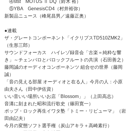
④stst MOTUS Ⅱ DQ（鈴木 裕）
⑤YBA GenesisCD4（村井裕弥）
新製品ニュース（峰尾昌男／遠藤正奥）
●連載
ザ・グレートコンポーネント「イクリプスTD510ZMK2」
（生形三郎）
サウンドフォーカス ハイレゾ録音会「古楽＝純粋な響
き」～チェンバロとバロックフルートの共演（石田善之）
藤岡誠のオーディオコンポーネンツ 組合せの世界（藤岡
誠）
「音の見える部屋 オーディオと在る人」今月の人：小原
由夫さん（田中伊佐資）
いい音いい場所いいお店「Blossom」」（上田高志）
音溝に刻まれた昭和流行歌史（篠田寛一）
ポップ・ロック再生イワタ塾「トミー・リピューマ」（岩
田由記夫）
今月の変態ソフト選手権（炭山アキラ＋高崎素行）