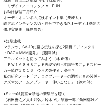
最新！修理工房最新情報（石渡 博）
リザイエ／エコテクノ A・FUN
お助け修理工房紹介
オーディオコンポの点検ポイント集（柴崎 功）
峰尾流メンテナンス術～自分でできる!?オーディオ機器の
修理実例集（峰尾昌男）
●短期連載
マランツ、SA-10に至る伝統を探る2回目「ディスクリー
トDAC＝MMM開発」（藤岡 誠）
アモルメットを使ってみよう（林 正儀）
「ＦＷ１６８ＨＳによる表現実例～本誌筆者によるスピー
カー競作２０１６」今月の製作者：浅生 ?
私の研究ノート「アナログプレーヤーの調整と音の関係～
クズマのアーム／プレーヤー使いこなし」（鈴木 裕）
●Stereo試聴室★話題の新製品を聴く
（石田善之／貝山知弘／鈴木 裕／須藤一郎／角田郁雄／