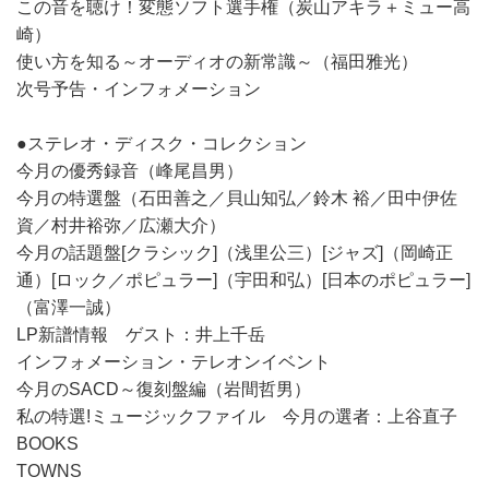
この音を聴け！変態ソフト選手権（炭山アキラ＋ミュー高
崎）
使い方を知る～オーディオの新常識～（福田雅光）
次号予告・インフォメーション
●ステレオ・ディスク・コレクション
今月の優秀録音（峰尾昌男）
今月の特選盤（石田善之／貝山知弘／鈴木 裕／田中伊佐
資／村井裕弥／広瀬大介）
今月の話題盤[クラシック]（浅里公三）[ジャズ]（岡崎正
通）[ロック／ポピュラー]（宇田和弘）[日本のポピュラー]
（富澤一誠）
LP新譜情報 ゲスト：井上千岳
インフォメーション・テレオンイベント
今月のSACD～復刻盤編（岩間哲男）
私の特選!ミュージックファイル 今月の選者：上谷直子
BOOKS
TOWNS