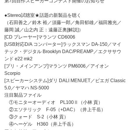
第7回自作スピーカーコンテスト開催のお知らせ
●Stereo試聴室★話題の新製品を聴く
（石田善之／鈴木 裕／須藤一郎／角田郁雄／福田雅光／
藤岡 誠／山之内 正：遠藤正奥[解説]）
[CD プレーヤー]マランツ CD6006
[USB対応D/A コンバーター]ラックスマン DA-150／マイ
テック・デジタル Brooklyn DAC/PREAMP／エクササウ
ンド e22 mk2
[プリ・メインアンプ]マランツ PM6006／アイオン
Scorpio
[スピーカーシステム]ダリ DALI MENUET／ピエガ Classic
5.0／ヤマハ NS-5000
注目製品ファイル
①モニターオーディオ PL100Ⅱ（小林 貢）
②エソテリック F-05（+DAC）（井上千岳）
③クォード S-2（小林 貢）
④ヘーゲル H360（井上千岳）