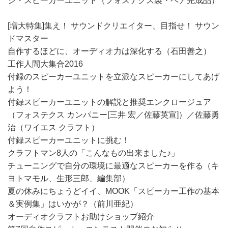
ジ・スピーカーユニット（フォステクス製・ペア完成品）
[増大特集]集え！ サウンドクリエイター、目指せ！ サウン
ドマスター
自作するほどに、オーディオ力は深化する（石田善之）
工作人間大集合2016
付録のスピーカーユニットを立派なスピーカーにしてあげ
よう！
付録スピーカーユニットの解説と推奨エンクロージュア
（フォステクス カンパニー[三井 宏／佐藤英宣]）／佐藤勇
治（ワイエス クラフト）
付録スピーカーユニットに挑む！
クラフトマン8人の「こんなもの出来ました♪」
チューニングで自分の環境に最適なスピーカーを作る（キ
ヨトマモル、生形三郎、編集部）
夏の休みにちょうどイイ、MOOK「スピーカー工作の基本
＆実例集」はいかが？（前川亜紀）
オーディオクラフトお助けショップ紹介