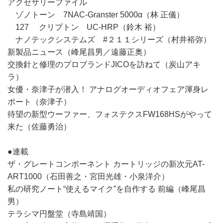
アクセサリーファイル
ゾノトーン 7NAC-Granster 5000α（林 正儀）
127 クリプトン UC-HRP（鈴木 裕）
ナノテックシステムズ #２１１シリーズ（村井裕弥）
新製品ニュース（峰尾昌男／遠藤正奥）
交換針と修理のプロブランドJICOを訪ねて（炭山アキ
ラ）
女優・奈津子が潜入！ アナログオーディオフェア渾身レ
ポート（奈津子）
待望の新型ウーファー、フォステクスFW168HSがやって
来た（佐藤勇治）
●連載
ザ・グレートコンポーネント カートリッジの新次元AT-
ART1000（石田善之・宮田光雄・小泉洋介）
私の研究ノート“使えるマイク”を自作する 前編（峰尾昌
男）
テラシマ円盤堂（寺島靖国）