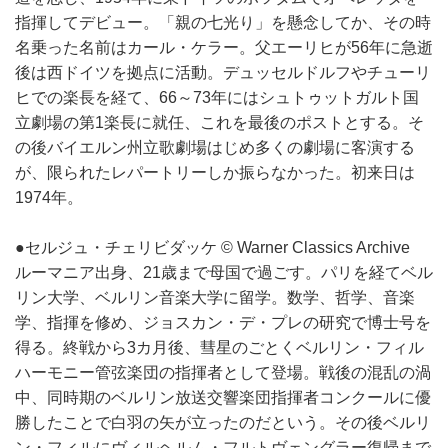
指揮してデビュー。「親の七光り」を懸念してか、その時
名乗った名前はカール・ケラー。父エーリヒが56年に急逝
後は西ドイツを拠点に活動。デュッセルドルフやチューリ
ヒでの楽長を経て、66～73年にはシュトゥットガルト国
立劇場の第1楽長に就任、これを最後のポストとする。そ
の後バイエルン州立歌劇場はじめ多くの劇場に客演する
が、限られたレパートリーしか振らなかった。初来日は
1974年。
●セルジュ・チェリビダッケ © Warner Classics Archive
ルーマニア出身、21歳まで母国で過ごす。パリを経てベル
リン大学、ベルリン音楽大学に留学。数学、哲学、音楽
学、指揮を修め、ジョスカン・デ・プレの研究で博士号を
得る。終戦から3カ月後、彗星のごとくベルリン・フィル
ハーモニー管弦楽団の指揮者として登場。戦後の混乱の渦
中、同時期のベルリン放送交響楽団指揮者コンクールに優
勝したことで白羽の矢が立ったのだという。その後ベルリ
ン・フィルにヴィルヘルム・フルトヴェングラー復帰まで