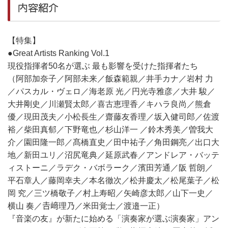
内容紹介
【特集】
●Great Artists Ranking Vol.1
現役指揮者50名が選ぶ 最も影響を受けた指揮者たち
（阿部加奈子／阿部未来／飯森範親／井手カナ／岩村 力
／パスカル・ヴェロ／海老原 光／円光寺雅彦／大井 駿／
大井剛史／川瀬賢太郎／喜古恵理香／キハラ良尚／熊倉
優／現田茂夫／小松長生／齋藤友香理／坂入健司郎／佐渡
裕／柴田真郁／下野竜也／杉山洋一 ／鈴木秀美／曽我大
介／園田隆一郎／髙橋直史／田中祐子／角田鋼亮／出口大
地／新田ユリ／沼尻竜典／延原武春／アンドレア・バッテ
ィストーニ／ラデク・バボラーク／濱田芳通／阪 哲朗／
平石章人／藤岡幸夫／本名徹次／松井慶太／松尾葉子／松
岡 究／三ツ橋敬子／村上寿昭／矢崎彦太郎／山下一史／
横山 奏／𠮷﨑理乃／米田覚士／渡邉一正）
『音楽の友』が新たに始める「演奏家が選ぶ演奏家」アン