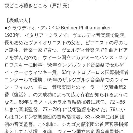
観どころ聴きどころ（戸部 亮）
【表紙の人】
●クラウディオ・アバド © Berliner Philharmoniker
1933年、イタリア・ミラノで、ヴェルディ音楽院で副院
長を務めたヴァイオリニストの父と、ピアニストの母のも
と誕生。音楽一家で育つ。ヴェルディ音楽院で作曲とピア
ノを学んだのち、ウィーン国立アカデミーでハンス・スワ
ロフスキーに師事。58年タングルウッド音楽祭でセルゲ
イ・クーセヴィツキー賞、63年ミトロプーロス国際指揮者
コンクールで優勝。65年のザルツブルク音楽祭でのウィー
ン・フィルハーモニー管弦楽団とのマーラー「交響曲第2
番《復活》」の大成功によって広く存在が知られるように
なる。68年ミラノ・スカラ座首席指揮者に就任、72～86
年まで音楽監督、77～79年に芸術監督を務めた。79年か
らはロンドン交響楽団の首席指揮者、83～88年には同団
初の音楽監督。この間に、シカゴ交響楽団の首席客演指揮
者としても活躍。86年、ウィーン国立歌劇場音楽監督に、