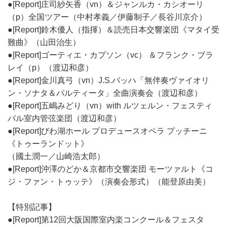
●[Report]庄司紗矢香（vn）＆ジャンルカ・カシオーリ
（p）全国ツアー（中村孝義／伊藤制子／長谷川京介）
●[Report]鈴木優人（指揮）＆読売日本交響楽団《マタイ受
難曲》（山田治生）
●[Report]ゴーティエ・カプソン（vc） ＆フランク・ブラ
レイ（p）（渡辺和彦）
●[Report]金川真弓（vn）J.S.バッハ「無伴奏ヴァイオリ
ン・ソナタ＆パルティータ」全曲演奏会（渡辺和彦）
●[Report]五嶋みどり（vn）with ルツェルン・フェスティ
バル室内管弦楽団（渡辺和彦）
●[Report]びわ湖ホール プロデュースオペラ プッチーニ
《トゥーランドット》
（國土潤一／山崎浩太郎）
●[Report]沖澤のどか＆京都市交響楽団 モーツァルト《コ
ジ・ファン・トゥッテ》（演奏会形式）（能登原由美）
【特別記事】
●[Report]第12回大阪国際室内楽コンクール＆フェスタ