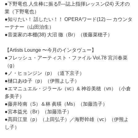
●下野竜也 人生棒に振る⁉―誌上指揮レッスン(24) 天才の
業（下野竜也）
●知りたい！ 話したい！！ OPERAワード(12) ― カウンタ
ーテナー（山田治生）
●音楽家の本棚(38) 大沼 徹（Br）（後藤菜穂子）
【Artists Lounge 〜今月のインタヴュー】
●フレッシュ・アーティスト・ファイル Vol.78 宮川春菜
（g）
●ノ・ヒョンジン（p）（道下京子）
●樋口あゆ子（p）（伊熊よし子）
●エマニュエル・ジラール（vc）& 神谷美穂（vn）（小倉
多美子）
●藤井玲南（S）＆林 眞暎（Ms）（加藤浩子）
●宮本益光（Br）（加藤浩子）
●髙田江里（p）（上田弘子）／海野幹雄（vc）（伊熊よ
し子）