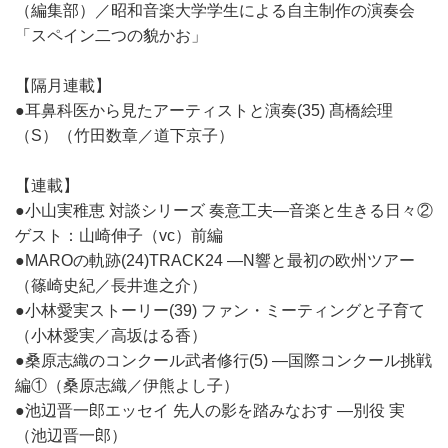
（編集部）／昭和音楽大学学生による自主制作の演奏会
「スペイン二つの貌かお」
【隔月連載】
●耳鼻科医から見たアーティストと演奏(35) 髙橋絵理
（S）（竹田数章／道下京子）
【連載】
●小山実稚恵 対談シリーズ 奏意工夫―音楽と生きる日々②
ゲスト：山崎伸子（vc）前編
●MAROの軌跡(24)TRACK24 ―N響と最初の欧州ツアー
（篠崎史紀／長井進之介）
●小林愛実ストーリー(39) ファン・ミーティングと子育て
（小林愛実／高坂はる香）
●桑原志織のコンクール武者修行(5) ―国際コンクール挑戦
編①（桑原志織／伊熊よし子）
●池辺晋一郎エッセイ 先人の影を踏みなおす ―別役 実
（池辺晋一郎）