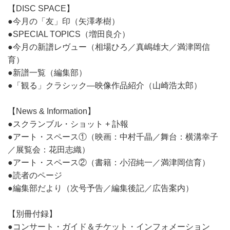
【DISC SPACE】
●今月の「友」印（矢澤孝樹）
●SPECIAL TOPICS（増田良介）
●今月の新譜レヴュー（相場ひろ／真嶋雄大／満津岡信
育）
●新譜一覧（編集部）
●「観る」クラシック―映像作品紹介（山崎浩太郎）
【News & Information】
●スクランブル・ショット + 訃報
●アート・スペース①（映画：中村千晶／舞台：横溝幸子
／展覧会：花田志織）
●アート・スペース②（書籍：小沼純一／満津岡信育）
●読者のページ
●編集部だより（次号予告／編集後記／広告案内）
【別冊付録】
●コンサート・ガイド＆チケット・インフォメーション