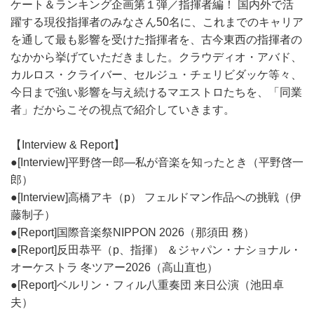
ケート＆ランキング企画第１弾／指揮者編！ 国内外で活
躍する現役指揮者のみなさん50名に、これまでのキャリア
を通して最も影響を受けた指揮者を、古今東西の指揮者の
なかから挙げていただきました。クラウディオ・アバド、
カルロス・クライバー、セルジュ・チェリビダッケ等々、
今日まで強い影響を与え続けるマエストロたちを、「同業
者」だからこその視点で紹介していきます。
【Interview & Report】
●[Interview]平野啓一郎―私が音楽を知ったとき（平野啓一
郎）
●[Interview]高橋アキ（p） フェルドマン作品への挑戦（伊
藤制子）
●[Report]国際音楽祭NIPPON 2026（那須田 務）
●[Report]反田恭平（p、指揮） ＆ジャパン・ナショナル・
オーケストラ 冬ツアー2026（高山直也）
●[Report]ベルリン・フィル八重奏団 来日公演（池田卓
夫）