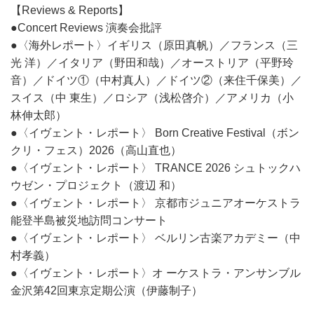
【Reviews & Reports】
●Concert Reviews 演奏会批評
●〈海外レポート〉イギリス（原田真帆）／フランス（三
光 洋）／イタリア（野田和哉）／オーストリア（平野玲
音）／ドイツ①（中村真人）／ドイツ②（来住千保美）／
スイス（中 東生）／ロシア（浅松啓介）／アメリカ（小
林伸太郎）
●〈イヴェント・レポート〉 Born Creative Festival（ボン
クリ・フェス）2026（高山直也）
●〈イヴェント・レポート〉 TRANCE 2026 シュトックハ
ウゼン・プロジェクト（渡辺 和）
●〈イヴェント・レポート〉 京都市ジュニアオーケストラ
能登半島被災地訪問コンサート
●〈イヴェント・レポート〉 ベルリン古楽アカデミー（中
村孝義）
●〈イヴェント・レポート〉オ ーケストラ・アンサンブル
金沢第42回東京定期公演（伊藤制子）