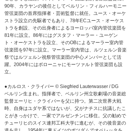
90年、カラヤンの後任としてベルリン・フィルハーモニー
管弦楽団の首席指揮者・芸術監督に就任。ユース・オーケ
ストラ設立の先駆者でもあり、78年ECユース・オーケス
トラを創設、その出身者によるヨーロッパ室内管弦楽団を
81年に設立。86年にはグスタフ・マーラー・ユーゲン
ト・オーケストラを設立、そのOBによるマーラー室内管
弦楽団を97年に設立。マーラー室内管は、ルツェルン音楽
祭ではルツェルン祝祭管弦楽団の中心メンバーとして活
躍。2004年にはボローニャにモーツァルト管弦楽団も設
立。
●カルロス・クライバー © Siegfried Lauterwasser / DG
ベルリン生まれ。指揮者で、ベルリン州立歌劇場の音楽総
監督エーリヒ・クライバーを父に持つ。第二次世界大戦
時、自身はユダヤ系ではないが、父がナチスに抗議したこ
とがきっかけで、一家でアルゼンチンに移住。父の勧めで
チューリヒのスイス連邦工科大学に進むが、その後音楽の
道を志し、1954年に東ドイツのポツダムでオペレッタを