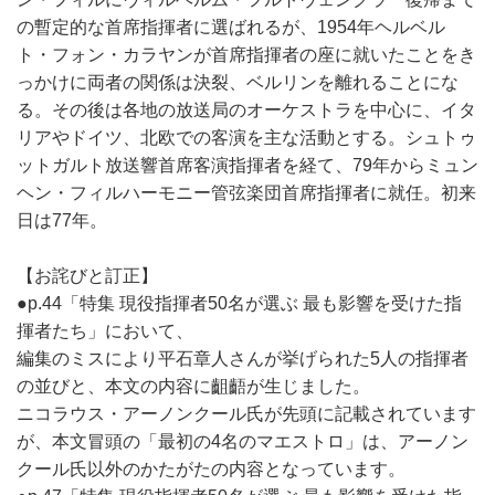
の暫定的な首席指揮者に選ばれるが、1954年ヘルベル
ト・フォン・カラヤンが首席指揮者の座に就いたことをき
っかけに両者の関係は決裂、ベルリンを離れることにな
る。その後は各地の放送局のオーケストラを中心に、イタ
リアやドイツ、北欧での客演を主な活動とする。シュトゥ
ットガルト放送響首席客演指揮者を経て、79年からミュン
ヘン・フィルハーモニー管弦楽団首席指揮者に就任。初来
日は77年。
【お詫びと訂正】
●p.44「特集 現役指揮者50名が選ぶ 最も影響を受けた指
揮者たち」において、
編集のミスにより平石章人さんが挙げられた5人の指揮者
の並びと、本文の内容に齟齬が生じました。
ニコラウス・アーノンクール氏が先頭に記載されています
が、本文冒頭の「最初の4名のマエストロ」は、アーノン
クール氏以外のかたがたの内容となっています。