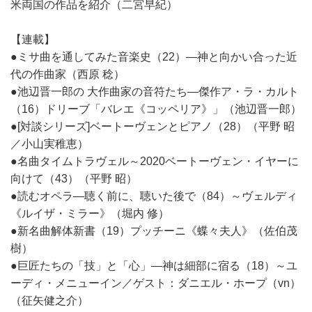
米両国の作品を紹介（二宮早紀）
【連載】
●ミサ曲を通してみた音楽史（22）―神と向かい合った近
代の作曲家（西原 稔）
●池辺晋一郎の 大作曲家の音符たち―傑作ア・ラ・カルト
（16）ドリーブ「バレエ《コッペリア》」（池辺晋一郎）
●[対談シリーズ]ベートーヴェンとピアノ（28）（平野 昭
／小山実稚恵）
●名曲タイムトラヴェル～2020ベートーヴェン・イヤーに
向けて（43）（平野 昭）
●読むオペラ―聴く前に、聴いた後で（84）～ヴェルディ
《ルイザ・ミラー》（堀内 修）
●新名曲解体新書（19）プッチーニ《蝶々夫人》（佐伯茂
樹）
●巨匠たちの「技」と「心」―神は細部に宿る（18）～ユ
ーディ・メニューイン／ゲスト：ダニエル・ホープ（vn）
（征矢健之介）