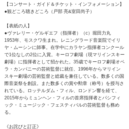
【コンサート・ガイド＆チケット・インフォメーション】
●観どころ聴きどころ（戸部 亮&室田尚子）
【表紙の人】
●ヴァレリー・ゲルギエフ（指揮者）（c）堀田力丸
1953年、モスクワ生まれ。レニングラード音楽院でイリ
ヤ・ムーシンに師事。在学中にカラヤン指揮者コンクール
で1位なしの2位に入賞。キーロフ劇場（現マリインスキー
劇場）に指揮者として招かれた。35歳でキーロフ劇場オペ
ラ・カンパニーの芸術監督に就任、1996年からマリイン
スキー劇場の芸術監督と総裁を兼任している。数多くの国
際音楽祭を創設。また数多くの賞や勲章（称号）を授与さ
れている。ロッテルダム・フィル、ロンドン響を経て、
2015年からミュンヘン・フィルの首席指揮者とパシフィ
ック・ミュージック・フェスティバルの芸術監督も務め
る。
《お詫びと訂正》