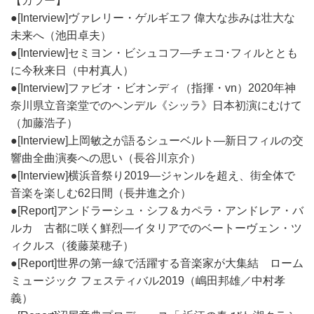
【カラー】
●[Interview]ヴァレリー・ゲルギエフ 偉大な歩みは壮大な
未来へ（池田卓夫）
●[Interview]セミヨン・ビシュコフ―チェコ･フィルととも
に今秋来日（中村真人）
●[Interview]ファビオ・ビオンディ（指揮・vn）2020年神
奈川県立音楽堂でのヘンデル《シッラ》日本初演にむけて
（加藤浩子）
●[Interview]上岡敏之が語るシューベルト―新日フィルの交
響曲全曲演奏への思い（長谷川京介）
●[Interview]横浜音祭り2019―ジャンルを超え、街全体で
音楽を楽しむ62日間（長井進之介）
●[Report]アンドラーシュ・シフ＆カペラ・アンドレア・バ
ルカ 古都に咲く鮮烈―イタリアでのベートーヴェン・ツ
ィクルス（後藤菜穂子）
●[Report]世界の第一線で活躍する音楽家が大集結 ローム
ミュージック フェスティバル2019（嶋田邦雄／中村孝
義）