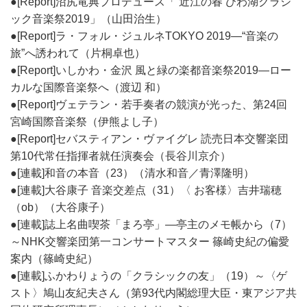
●[Report]沼尻竜典プロデュース「 近江の春 びわ湖クラシ
ック音楽祭2019」（山田治生）
●[Report]ラ・フォル・ジュルネTOKYO 2019―“音楽の
旅”へ誘われて（片桐卓也）
●[Report]いしかわ・金沢 風と緑の楽都音楽祭2019―ロー
カルな国際音楽祭へ（渡辺 和）
●[Report]ヴェテラン・若手奏者の競演が光った、第24回
宮崎国際音楽祭（伊熊よし子）
●[Report]セバスティアン・ヴァイグレ 読売日本交響楽団
第10代常任指揮者就任演奏会（長谷川京介）
●[連載]和音の本音（23）（清水和音／青澤隆明）
●[連載]大谷康子 音楽交差点（31）〈 お客様〉吉井瑞穂
（ob）（大谷康子）
●[連載]誌上名曲喫茶「まろ亭」―亭主のメモ帳から（7）
～NHK交響楽団第一コンサートマスター 篠崎史紀の偏愛
案内（篠崎史紀）
●[連載]ふかわりょうの「クラシックの友」（19）～〈ゲ
スト〉鳩山友紀夫さん（第93代内閣総理大臣・東アジア共