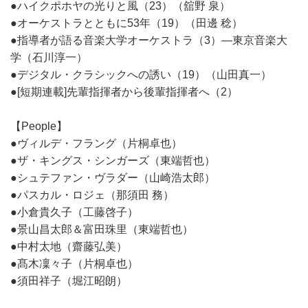
●ハイクポホヤの光りと風（23）（舘野 泉）
●オーケストラとともに53年（19）（田邊 稔）
●指導者が語る音楽大学オーケストラ（3）―東京音楽大
学（石川淳一）
●デジタル・クラシックへの誘い（19）（山田真一）
●[短期連載]先輩指揮者から後輩指揮者へ（2）
【People】
●ヴィルデ・フラング（片桐卓也）
●ザ・キングス・シンガーズ（東端哲也）
●シュテファン・ヴラダー（山崎浩太郎）
●パスカル・ロジェ（那須田 務）
●小倉貴久子（工藤啓子）
●景山昌太郎＆富田珠里（東端哲也）
●中村太地（齋藤弘美）
●髙木凜々子（片桐卓也）
●須田祥子（堀江昭朗）