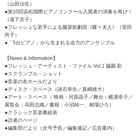
（山田治生）
●第10回浜松国際ピアノコンクール入賞者の演奏を再び！
（道下京子）
●フレッシュな若手による藤原歌劇団《蝶々夫人》（室田
尚子）
●「5台ピアノ」から生まれる迫力のアンサンブル
【News & Information】
●フレッシュ・アーティスト・ファイル Vol.1 脇園 彩
●スクランブル・ショット
●音楽の友ホールだより
●ディスク・スペース（諸石幸生／真嶋雄大）
●アート・スペース（ 映画：河原晶子／舞台：横溝幸子／
展覧会：花田志織／書籍：小沼純一、相場ひろ）
●クラシック音楽番組表
●読者のページ
●編集部だより（次号予告／編集後記／広告案内）