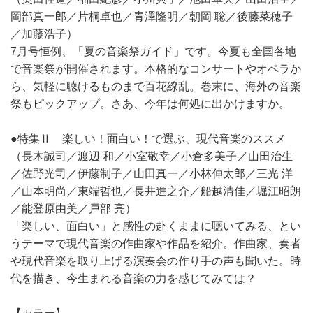
岡部真一郎／片桐卓也／青澤隆明／朝岡 聡／後藤菜穂子
／加藤浩子）
7月号恒例、「夏の音楽祭ガイド」です。今夏も全国各地
で音楽祭が開催されます。本格的なコンサートやオペラか
ら、気軽に聴けるものまで百花繚乱。巻末に、海外の音楽
祭もピックアップ。さあ、今年は何処に出かけますか。
●特集Ⅱ 楽しい！面白い！で選ぶ、現代音楽のススメ
（長木誠司／渡辺 和／小室敬幸／小倉多美子／山田治生
／佐野光司／伊藤制子／山田真一／小林伸太郎／三光 洋
／山本明尚／東端哲也／長井進之介／船越清佳／堀江昭朗
／能登原由美／戸部 亮）
「楽しい、面白い」と感性の赴くままに聴いてみる、とい
うテーマで現代音楽の作曲家や作品を紹介。作曲家、奏者
や現代音楽を取り上げる演奏会の作り手の声も聞いた。時
代を描き、今生まれる音楽の力を感じてみては？