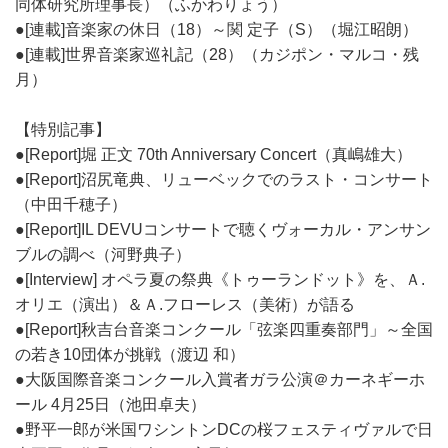
同体研究所理事長）（ふかわりょう）
●[連載]音楽家の休日（18）～関 定子（S）（堀江昭朗）
●[連載]世界音楽家巡礼記（28）（カジポン・マルコ・残
月）
【特別記事】
●[Report]堀 正文 70th Anniversary Concert（真嶋雄大）
●[Report]沼尻竜典、リューベックでのラスト・コンサート
（中田千穂子）
●[Report]IL DEVUコンサートで聴くヴォーカル・アンサン
ブルの調べ（河野典子）
●[Interview] オペラ夏の祭典《トゥーランドット》を、Ａ.
オリエ（演出）＆Ａ.フローレス（美術）が語る
●[Report]秋吉台音楽コンクール「弦楽四重奏部門」～全国
の若き10団体が挑戦（渡辺 和）
●大阪国際音楽コンクール入賞者ガラ公演＠カーネギーホ
ール 4月25日（池田卓夫）
●野平一郎が米国ワシントンDCの桜フェスティヴァルで日