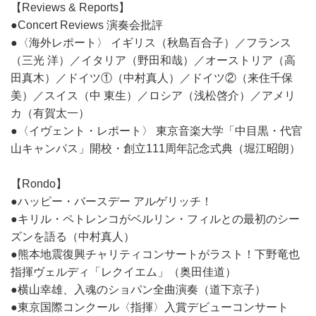
【Reviews & Reports】
●Concert Reviews 演奏会批評
●〈海外レポート〉 イギリス（秋島百合子）／フランス
（三光 洋）／イタリア（野田和哉）／オーストリア（高
田真木）／ドイツ①（中村真人）／ドイツ②（来住千保
美）／スイス（中 東生）／ロシア（浅松啓介）／アメリ
カ（有賀太一）
●〈イヴェント・レポート〉 東京音楽大学「中目黒・代官
山キャンパス」開校・創立111周年記念式典（堀江昭朗）
【Rondo】
●ハッピー・バースデー アルゲリッチ！
●キリル・ペトレンコがベルリン・フィルとの最初のシー
ズンを語る（中村真人）
●熊本地震復興チャリティコンサートがラスト！下野竜也
指揮ヴェルディ「レクイエム」（奥田佳道）
●横山幸雄、入魂のショパン全曲演奏（道下京子）
●東京国際コンクール〈指揮〉入賞デビューコンサート