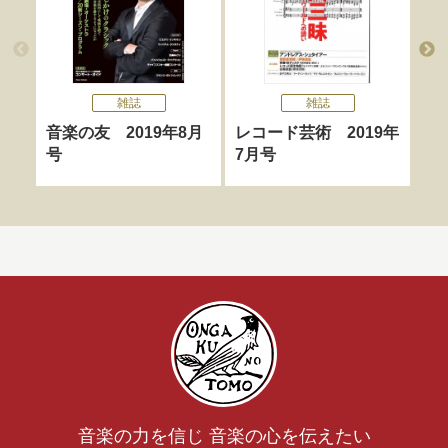
雑誌
雑誌
音楽の友 2019年8月
レコード芸術 2019年
音
号
7月号
号
音楽の力を信じ 音楽の心を伝えたい