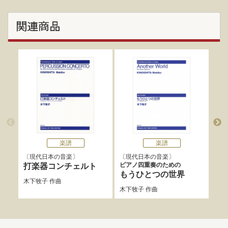
関連商品
楽譜
楽譜
現代日本の音楽
現代日本の音楽
現
ピアノ四重奏のための
打楽器コンチェルト
SP
もうひとつの世界
木下牧子
作曲
木下
木下牧子
作曲