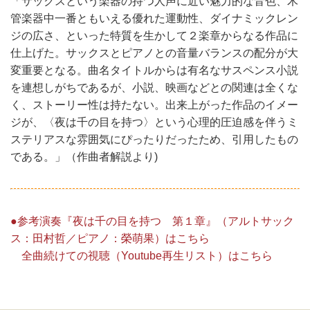
「サックスという楽器の持つ人声に近い魅力的な音色、木
管楽器中一番ともいえる優れた運動性、ダイナミックレン
ジの広さ、といった特質を生かして２楽章からなる作品に
仕上げた。サックスとピアノとの音量バランスの配分が大
変重要となる。曲名タイトルからは有名なサスペンス小説
を連想しがちであるが、小説、映画などとの関連は全くな
く、ストーリー性は持たない。出来上がった作品のイメー
ジが、〈夜は千の目を持つ〉という心理的圧迫感を伴うミ
ステリアスな雰囲気にぴったりだったため、引用したもの
である。」（作曲者解説より)
●参考演奏『夜は千の目を持つ 第１章』（アルトサック
ス：田村哲／ピアノ：榮萌果）はこちら
全曲続けての視聴（Youtube再生リスト）はこちら