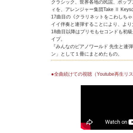
クラシック、世界各地の民謡、ポップ
ィを、アレンジャー集団Take Ⅱ K
17曲目の《クラリネットをこわしち
イイ伴奏と連弾することにより、より
18曲目以降はプリモもセコンドも初
イプ。
『みんなのピアノワールド 先生と連
ン」として１冊にまとめたもの。
●全曲続けての視聴（Youtube再生