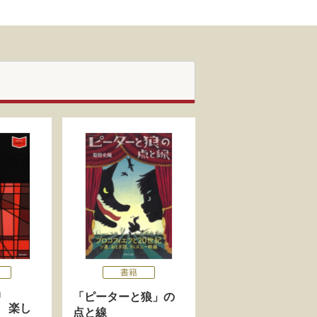
書籍
「ピーターと狼」の
 楽し
点と線