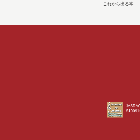
これから出る本
JASR
S10091