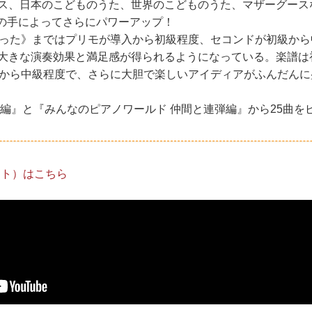
ス、日本のこどものうた、世界のこどものうた、マザーグース
eysの手によってさらにパワーアップ！
ゃった》まではプリモが導入から初級程度、セコンドが初級か
大きな演奏効果と満足感が得られるようになっている。楽譜は
級から中級程度で、さらに大胆で楽しいアイディアがふんだん
弾編』と『みんなのピアノワールド 仲間と連弾編』から25曲
リスト）はこちら