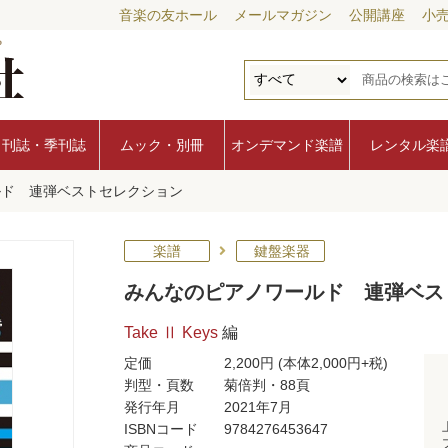
音楽の友ホール
メールマガジン
公開講座
小
月刊誌・季刊誌
ムック・別冊
オンデマンド楽譜
レンタル楽
ルド 連弾ベストセレクション
楽譜
鍵盤楽器
みんなのピアノワールド 連弾ベス
Take Ⅱ Keys
編
定価
2,200円
(本体2,000円+税)
判型・頁数
菊倍判・88頁
発行年月
2021年7月
ISBNコード
9784276453647