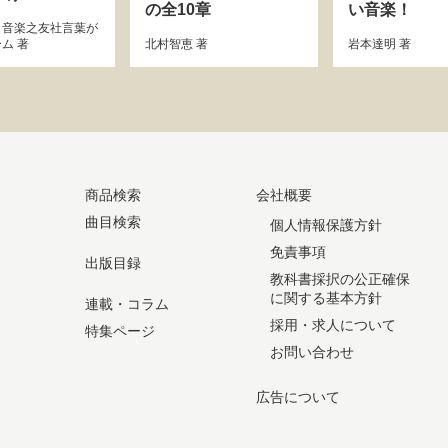
の全10章
い音楽！
、
音楽之友社言葉が
ーム
著
北村智恵
著
岩本達明
著
商品検索
会社概要
曲目検索
個人情報保護方針
免責事項
出版目録
教科書採択の公正確保
に関する基本方針
連載・コラム
採用・求人について
特集ページ
お問い合わせ
広告について