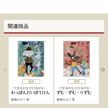
関連商品
楽譜
楽譜
できるかな ひけるかな
できるかな ひけるかな
で
わっぽんだいぼうけん
ずむ・ずむ・りずむ
わ
春畑セロリ
著
春畑セロリ
著
春畑