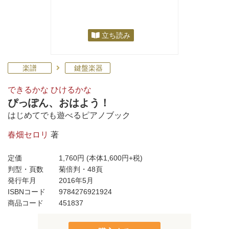
立ち読み
楽譜
鍵盤楽器
できるかな ひけるかな
ぴっぽん、おはよう！
はじめてでも遊べるピアノブック
春畑セロリ
著
定価
1,760円
(本体1,600円+税)
判型・頁数
菊倍判・48頁
発行年月
2016年5月
ISBNコード
9784276921924
商品コード
451837