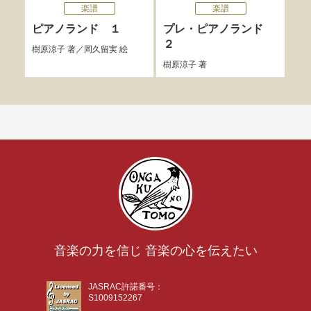
楽譜
楽譜
ピアノランド １
プレ・ピアノランド
プ
２
３
樹原涼子
著／
岡久留実
絵
樹原涼子
著
樹原
音楽の力を信じ 音楽の心を伝えたい
JASRAC許諾番号：
S1009152267