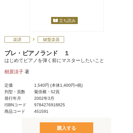
立ち読み
楽譜
鍵盤楽器
プレ・ピアノランド １
はじめてピアノを弾く前にマスターしたいこと
樹原涼子
著
定価
1,540円
(本体1,400円+税)
判型・頁数
菊倍横・52頁
発行年月
2002年3月
ISBNコード
9784276918825
商品コード
451591
購入する