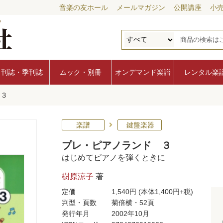
音楽の友ホール
メールマガジン
公開講座
小
月刊誌・季刊誌
ムック・別冊
オンデマンド楽譜
レンタル楽
 ３
楽譜
鍵盤楽器
プレ・ピアノランド ３
はじめてピアノを弾くときに
樹原涼子
著
定価
1,540円
(本体1,400円+税)
判型・頁数
菊倍横・52頁
発行年月
2002年10月