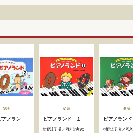
楽譜
楽譜
楽譜
ピアノラン
ピアノランド １
ピアノランド
樹原涼子
著／
岡久留実
絵
樹原涼子
著／
岡久