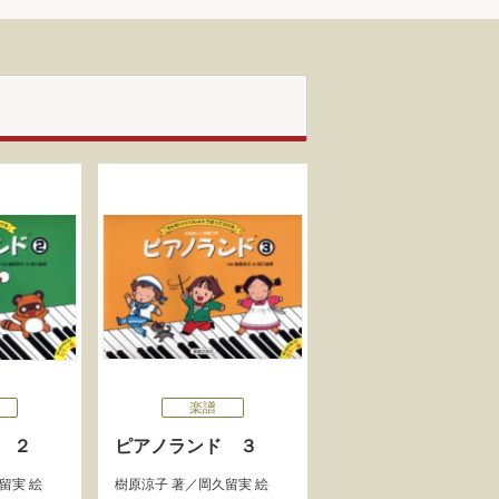
楽譜
 ２
ピアノランド ３
留実
絵
樹原涼子
著／
岡久留実
絵