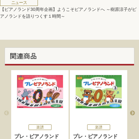
ニュース
【ピアノランド30周年企画】ようこそピアノランドへ ～樹原涼子がピ
アノランドを語りつくす１時間～
関連商品
楽譜
楽譜
プレ・ピアノランド
プレ・ピアノランド
ピ