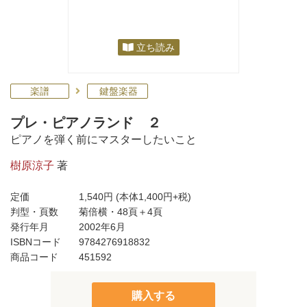
立ち読み
楽譜
鍵盤楽器
プレ・ピアノランド ２
ピアノを弾く前にマスターしたいこと
樹原涼子
著
定価
1,540円
(本体1,400円+税)
判型・頁数
菊倍横・48頁＋4頁
発行年月
2002年6月
ISBNコード
9784276918832
商品コード
451592
購入する