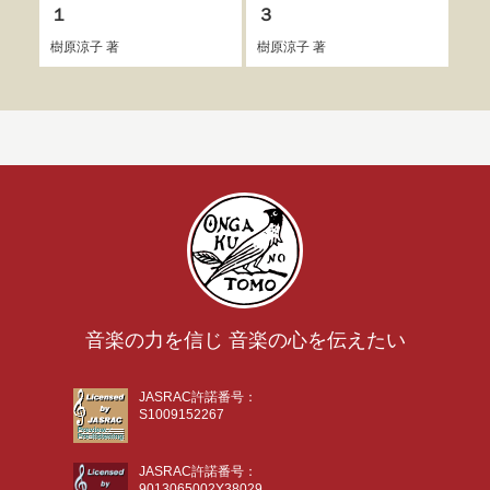
１
３
樹原
樹原涼子
著
樹原涼子
著
音楽の力を信じ 音楽の心を伝えたい
JASRAC許諾番号：
S1009152267
JASRAC許諾番号：
9013065002Y38029