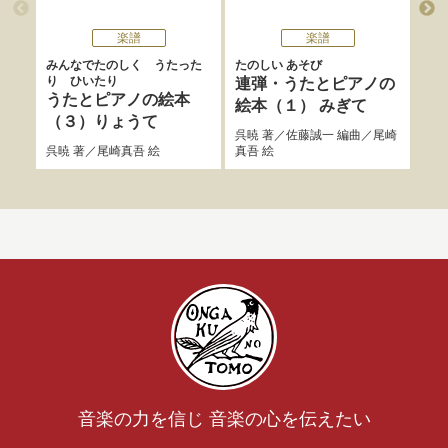
楽譜
楽譜
みんなでたのしく うたった
たのしい あそび
みん
り ひいたり
り 
連弾・うたとピアノの
うたとピアノの絵本
う
絵本（１） みぎて
（３）りょうて
（
呉暁
著／
佐藤誠一
編曲／
尾崎
呉暁
著／
尾崎真吾
絵
真吾
絵
呉暁
音楽の力を信じ 音楽の心を伝えたい