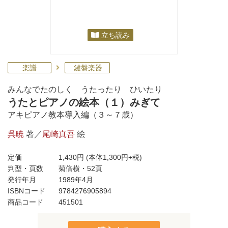
立ち読み
楽譜
鍵盤楽器
みんなでたのしく うたったり ひいたり
うたとピアノの絵本（１）みぎて
アキピアノ教本導入編（３～７歳）
呉暁
著／
尾崎真吾
絵
定価
1,430円
(本体1,300円+税)
判型・頁数
菊倍横・52頁
発行年月
1989年4月
ISBNコード
9784276905894
商品コード
451501