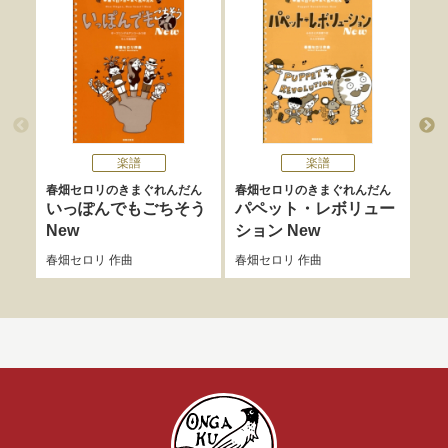
楽譜
楽譜
春畑セロリのきまぐれんだん
春畑セロリのきまぐれんだん
春畑
いっぽんでもごちそう
パペット・レボリュー
パ
New
ション New
ー
春畑セロリ
作曲
春畑セロリ
作曲
春畑