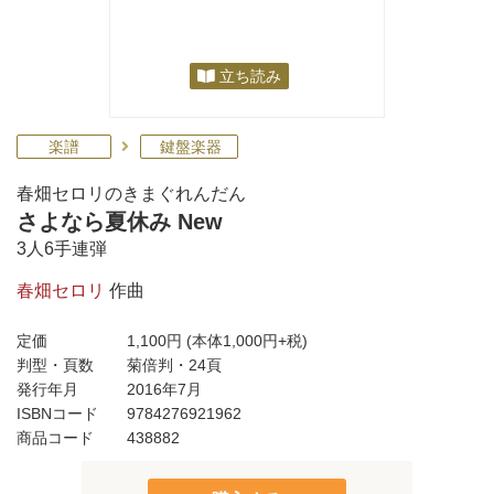
立ち読み
楽譜
鍵盤楽器
春畑セロリのきまぐれんだん
さよなら夏休み New
3人6手連弾
春畑セロリ
作曲
定価
1,100円
(本体1,000円+税)
判型・頁数
菊倍判・24頁
発行年月
2016年7月
ISBNコード
9784276921962
商品コード
438882