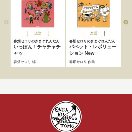
楽譜
楽譜
春畑セロリのきまぐれんだん
春畑セロリのきまぐれんだん
春畑
いっぽん！チャチャチ
パペット・レボリュー
わ
ャッ
ション New
キ
春畑セロリ
編
春畑セロリ
作曲
春畑