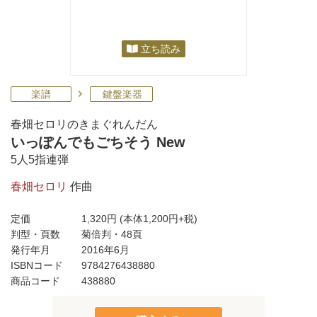
立ち読み
楽譜
鍵盤楽器
春畑セロリのきまぐれんだん
いっぽんでもごちそう New
5人5指連弾
春畑セロリ
作曲
定価
1,320円
(本体1,200円+税)
判型・頁数
菊倍判・48頁
発行年月
2016年6月
ISBNコード
9784276438880
商品コード
438880