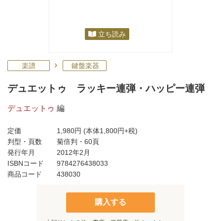
立ち読み
楽譜
鍵盤楽器
デュエットゥ ラッキー連弾・ハッピー連弾
デュエットゥ
編
定価
1,980円
(本体1,800円+税)
判型・頁数
菊倍判・60頁
発行年月
2012年2月
ISBNコード
9784276438033
商品コード
438030
購入する