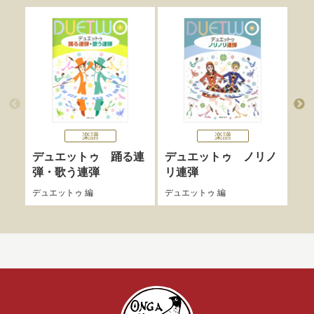
楽譜
楽譜
デュエットゥ 踊る連
デュエットゥ ノリノ
デ
弾・歌う連弾
リ連弾
弾
デュエットゥ
編
デュエットゥ
編
デュ