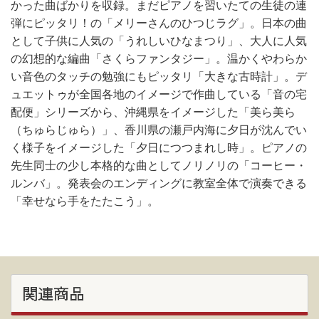
かった曲ばかりを収録。まだピアノを習いたての生徒の連
弾にピッタリ！の「メリーさんのひつじラグ」。日本の曲
として子供に人気の「うれしいひなまつり」、大人に人気
の幻想的な編曲「さくらファンタジー」。温かくやわらか
い音色のタッチの勉強にもピッタリ「大きな古時計」。デ
ュエットゥが全国各地のイメージで作曲している「音の宅
配便」シリーズから、沖縄県をイメージした「美ら美ら
（ちゅらじゅら）」、香川県の瀬戸内海に夕日が沈んでい
く様子をイメージした「夕日につつまれし時」。ピアノの
先生同士の少し本格的な曲としてノリノリの「コーヒー・
ルンバ」。発表会のエンディングに教室全体で演奏できる
「幸せなら手をたたこう」。
関連商品