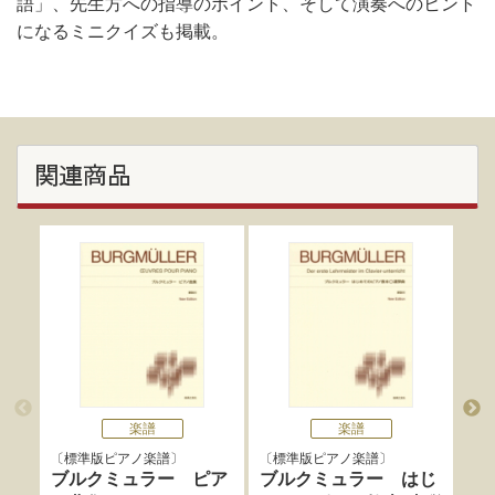
語」、先生方への指導のポイント、そして演奏へのヒント
になるミニクイズも掲載。
関連商品
楽譜
楽譜
標準版ピアノ楽譜
標準版ピアノ楽譜
標
ブルクミュラー ピア
ブルクミュラー はじ
ブ