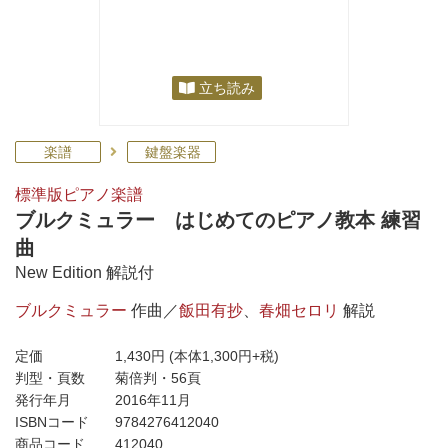
立ち読み
楽譜
鍵盤楽器
標準版ピアノ楽譜
ブルクミュラー はじめてのピアノ教本 練習
曲
New Edition 解説付
ブルクミュラー
作曲／
飯田有抄
、
春畑セロリ
解説
定価
1,430円
(本体1,300円+税)
判型・頁数
菊倍判・56頁
発行年月
2016年11月
ISBNコード
9784276412040
商品コード
412040