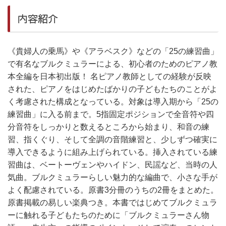
内容紹介
《貴婦人の乗馬》や《アラベスク》などの「25の練習曲」
で有名なブルクミュラーによる、初心者のためのピアノ教
本全編を日本初出版！ 名ピアノ教師としての経験が反映
された、ピアノをはじめたばかりの子どもたちのことがよ
く考慮された構成となっている。対象は導入期から「25の
練習曲」に入る前まで。5指固定ポジションで全音符や四
分音符をしっかりと数えるところから始まり、和音の練
習、指くぐり、そして全調の音階練習と、少しずつ確実に
導入できるように組み上げられている。挿入されている練
習曲は、ベートーヴェンやハイドン、民謡など、当時の人
気曲。ブルクミュラーらしい魅力的な編曲で、小さな手が
よく配慮されている。原書3分冊のうちの2冊をまとめた。
原書掲載の易しい楽典つき。本書ではじめてブルクミュラ
ーに触れる子どもたちのために「ブルクミュラーさん物