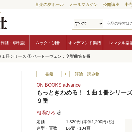
音楽の友ホール
メールマガジン
公開講座
小
月刊誌・季刊誌
ムック・別冊
オンデマンド楽譜
レンタル楽
曲１冊シリーズ ① ベートーヴェン：交響曲第９番
書籍
評論・読み物
ON BOOKS advance
もっときわめる！ １曲１冊シリーズ
９番
相場ひろ
著
定価
1,320円
(本体1,200円+税)
判型・頁数
B6変・104頁