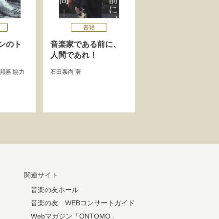
書籍
ンのト
音楽家である前に、
人間であれ！
邦嘉
協力
石田泰尚
著
関連サイト
音楽の友ホール
音楽の友 WEBコンサートガイド
Webマガジン「ONTOMO」