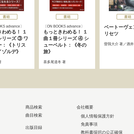
書籍
書籍
書籍
KS advance
ON BOOKS advance
ベートーヴェ
きわめる！ １
もっときわめる！ １
リセツ
リーズ ③ ワ
曲１冊シリーズ ④ シ
曽我大介
著／
酒井
ー：《トリス
ューベルト：《冬の
イゾルデ》
旅》
著
喜多尾道冬
著
商品検索
会社概要
曲目検索
個人情報保護方針
免責事項
出版目録
教科書採択の公正確保