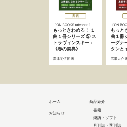
書籍
ON BOOKS advance
ON BOO
もっときわめる！ １
もっと
曲１冊シリーズ ② ス
曲１冊シ
トラヴィンスキー：
ーグナ
《春の祭典》
タンと
満津岡信育
著
広瀬大介
ホーム
商品紹介
書籍
お知らせ
楽譜・ソフト
月刊誌・季刊誌