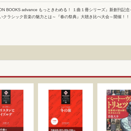
N BOOKS advance もっときわめる！ １曲１冊シリーズ』新創刊記
いクラシック音楽の魅力とは～『春の祭典』大聴き比べ大会～開催！！