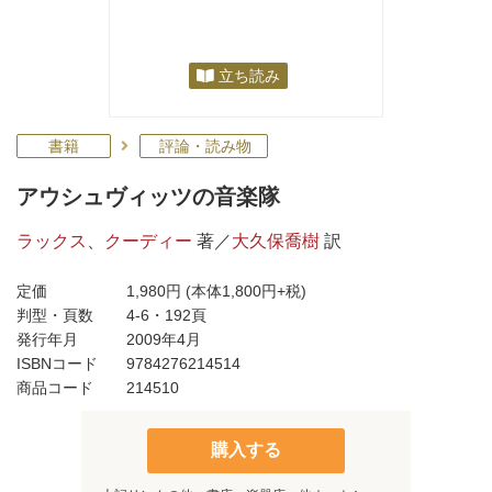
立ち読み
書籍
評論・読み物
アウシュヴィッツの音楽隊
ラックス
、
クーディー
著／
大久保喬樹
訳
定価
1,980円
(本体1,800円+税)
判型・頁数
4-6・192頁
発行年月
2009年4月
ISBNコード
9784276214514
商品コード
214510
購入する