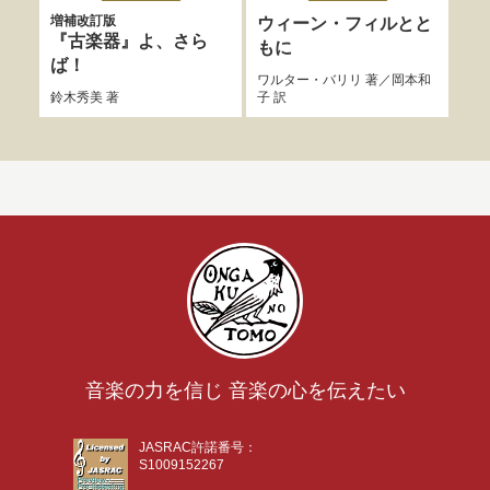
増補改訂版
ウィーン・フィルとと
マ
『古楽器』よ、さら
もに
オリ
ば！
本優
ワルター・バリリ
著／
岡本和
鈴木秀美
著
子
訳
音楽の力を信じ 音楽の心を伝えたい
JASRAC許諾番号：
S1009152267