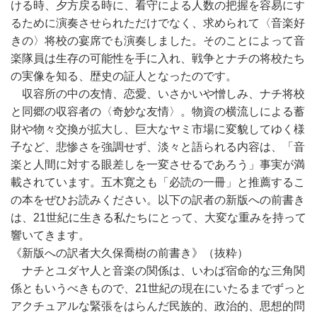
ける時、夕方戻る時に、看守による人数の把握を容易にす
るために演奏させられただけでなく、求められて〈音楽好
きの〉将校の宴席でも演奏しました。そのことによって音
楽隊員は生存の可能性を手に入れ、戦争とナチの将校たち
の実像を知る、歴史の証人となったのです。
収容所の中の友情、恋愛、いさかいや憎しみ、ナチ将校
と同郷の収容者の〈奇妙な友情〉。物資の横流しによる蓄
財や物々交換が拡大し、巨大なヤミ市場に変貌してゆく様
子など、悲惨さを強調せず、淡々と語られる内容は、「音
楽と人間に対する眼差しを一変させるであろう」事実が満
載されています。五木寛之も「必読の一冊」と推薦するこ
の本をぜひお読みください。以下の訳者の新版への前書き
は、21世紀に生きる私たちにとって、大変な重みを持って
響いてきます。
《新版への訳者大久保喬樹の前書き》（抜粋）
ナチとユダヤ人と音楽の関係は、いわば宿命的な三角関
係ともいうべきもので、21世紀の現在にいたるまでずっと
アクチュアルな緊張をはらんだ民族的、政治的、思想的問