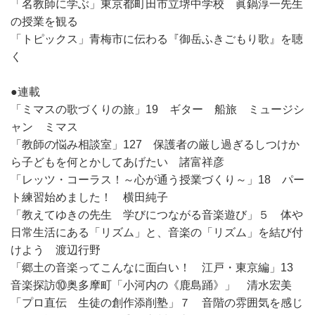
「名教師に学ぶ」東京都町田市立堺中学校 眞鍋淳一先生
の授業を観る
「トピックス」青梅市に伝わる『御岳ふきごもり歌』を聴
く
●連載
「ミマスの歌づくりの旅」19 ギター 船旅 ミュージシ
ャン ミマス
「教師の悩み相談室」127 保護者の厳し過ぎるしつけか
ら子どもを何とかしてあげたい 諸富祥彦
「レッツ・コーラス！～心が通う授業づくり～」18 パー
ト練習始めました！ 横田純子
「教えてゆきの先生 学びにつながる音楽遊び」５ 体や
日常生活にある「リズム」と、音楽の「リズム」を結び付
けよう 渡辺行野
「郷土の音楽ってこんなに面白い！ 江戸・東京編」13
音楽探訪⑩奥多摩町「小河内の《鹿島踊》」 清水宏美
「プロ直伝 生徒の創作添削塾」７ 音階の雰囲気を感じ