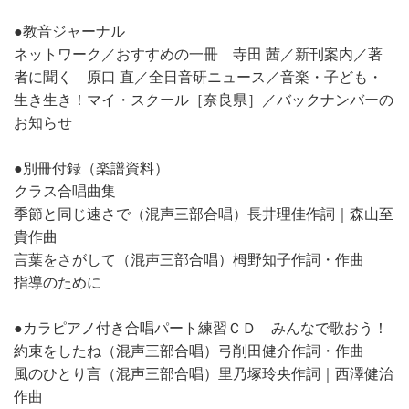
●教音ジャーナル
ネットワーク／おすすめの一冊 寺田 茜／新刊案内／著
者に聞く 原口 直／全日音研ニュース／音楽・子ども・
生き生き！マイ・スクール［奈良県］／バックナンバーの
お知らせ
●別冊付録（楽譜資料）
クラス合唱曲集
季節と同じ速さで（混声三部合唱）長井理佳作詞｜森山至
貴作曲
言葉をさがして（混声三部合唱）栂野知子作詞・作曲
指導のために
●カラピアノ付き合唱パート練習ＣＤ みんなで歌おう！
約束をしたね（混声三部合唱）弓削田健介作詞・作曲
風のひとり言（混声三部合唱）里乃塚玲央作詞｜西澤健治
作曲