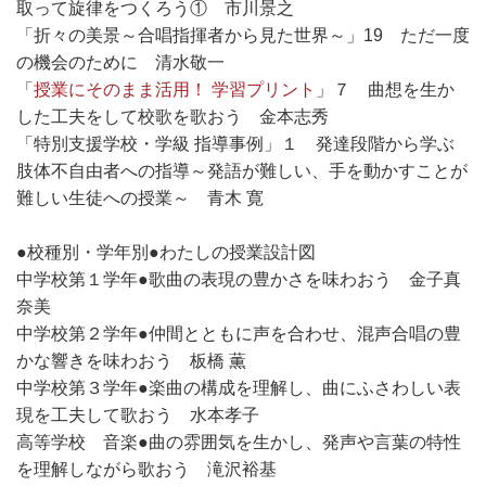
取って旋律をつくろう① 市川景之
「折々の美景～合唱指揮者から見た世界～」19 ただ一度
の機会のために 清水敬一
「
授業にそのまま活用！ 学習プリント
」７ 曲想を生か
した工夫をして校歌を歌おう 金本志秀
「特別支援学校・学級 指導事例」１ 発達段階から学ぶ
肢体不自由者への指導～発語が難しい、手を動かすことが
難しい生徒への授業～ 青木 寛
●校種別・学年別●わたしの授業設計図
中学校第１学年●歌曲の表現の豊かさを味わおう 金子真
奈美
中学校第２学年●仲間とともに声を合わせ、混声合唱の豊
かな響きを味わおう 板橋 薫
中学校第３学年●楽曲の構成を理解し、曲にふさわしい表
現を工夫して歌おう 水本孝子
高等学校 音楽●曲の雰囲気を生かし、発声や言葉の特性
を理解しながら歌おう 滝沢裕基