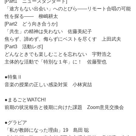
[Part1 ニュースタンダード]
「途方もない出会い」へのとびら――リモート合唱の可能
性を探る―― 柳嶋耕太
[Part2 どう向き合うか]
「共生」の精神は失わない 佐藤美紀子
焦らず、諦めず、侮らずにベストを尽くす 上田武夫
[Part3 活動レポ]
どんなときでも楽しむことを忘れない 宇野浩之
主体的な活動で「特別な１年」に！ 佐藤聖也
●特集Ⅱ
音楽の授業の正しい感染対策 小林寅喆
●まるごとWATCH!
前期の状況報告と後期に向けた課題 Zoom意見交換会
●グラビア
「私が教師になった理由」19 島田 聡