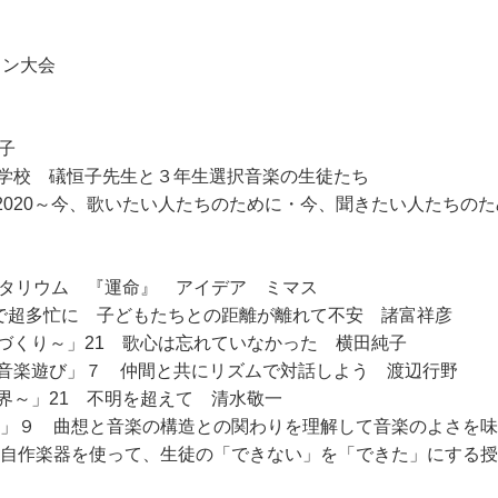
イン大会
子
学校 礒恒子先生と３年生選択音楽の生徒たち
stival 2020～今、歌いたい人たちのために・今、聞きたい人たちの
ネタリウム 『運命』 アイデア ミマス
開で超多忙に 子どもたちとの距離が離れて不安 諸富祥彦
づくり～」21 歌心は忘れていなかった 横田純子
音楽遊び」７ 仲間と共にリズムで対話しよう 渡辺行野
界～」21 不明を超えて 清水敬一
」９ 曲想と音楽の構造との関わりを理解して音楽のよさを味
 自作楽器を使って、生徒の「できない」を「できた」にする授