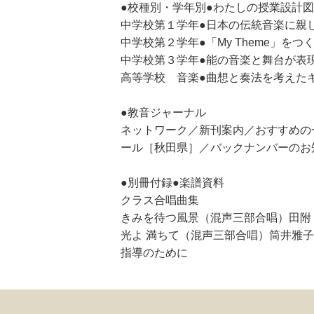
●校種別・学年別●わたしの授業設計図
中学校第１学年●日本の伝統音楽に親
中学校第２学年●「My Theme」を
中学校第３学年●能の音楽と舞台が表
高等学校 音楽●曲想と奏法を考えた
●教音ジャーナル
ネットワーク／新刊案内／おすすめの
ール［秋田県］／バックナンバーのお
●別冊付録●楽譜資料
クラス合唱曲集
きみを待つ風景（混声三部合唱）田附
光よ 満ちて（混声三部合唱）筒井雅
指導のために