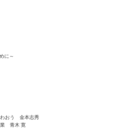
ために～
わおう 金本志秀
業 青木 寛