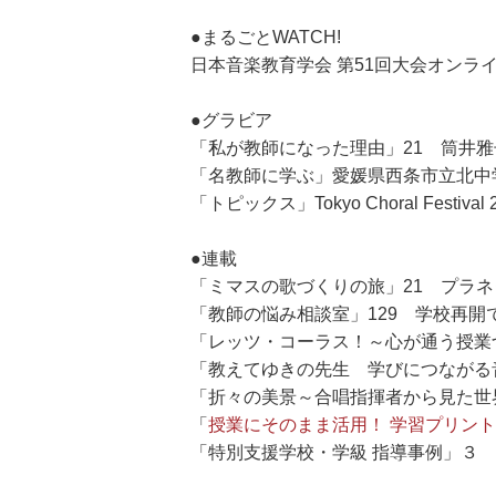
●まるごとWATCH!
日本音楽教育学会 第51回大会オンラ
●グラビア
「私が教師になった理由」21 筒井雅
「名教師に学ぶ」愛媛県西条市立北中
「トピックス」Tokyo Choral Fe
●連載
「ミマスの歌づくりの旅」21 プラ
「教師の悩み相談室」129 学校再
「レッツ・コーラス！～心が通う授業
「教えてゆきの先生 学びにつながる
「折々の美景～合唱指揮者から見た世
「
授業にそのまま活用！ 学習プリント
「特別支援学校・学級 指導事例」３