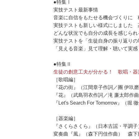
●特集Ⅰ
実技テスト最新事情
音楽に自信をもたせる機会づくりに 
実技テストも新しい様式にしました 
どんな状況でも自分の成長を感じられ
実技テストを「生徒自身の振り返りの
「見える音楽」見て理解・聴いて実感
●特集Ⅱ
生徒の創意工夫が分かる！ 歌唱・
［歌唱編］
『花の街』（江間章子作詞／團 伊玖磨
『花』（武島羽衣作詞／滝 廉太郎作
『Let's Search For Tomorr
［器楽編］
『さくらさくら』（日本古謡・平調子
変奏曲『風』（森下円佳作曲） 森下