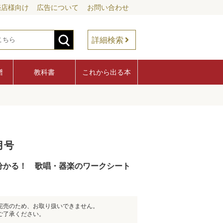
売店様向け
広告について
お問い合わせ
詳細検索
譜
教科書
これから出る本
月号
分かる！ 歌唱・器楽のワークシート
完売のため、お取り扱いできません。
ご了承ください。