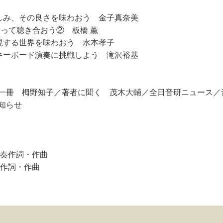
しみ、その良さを味わおう 金子真奈美
つくって聴き合おう② 板橋 薫
現する世界を味わおう 水本孝子
キーボード演奏に挑戦しよう 滝沢裕基
一冊 栂野知子／著者に聞く 茂木大輔／全日音研ニュース／
知らせ
 奏作詞・作曲
子作詞・作曲