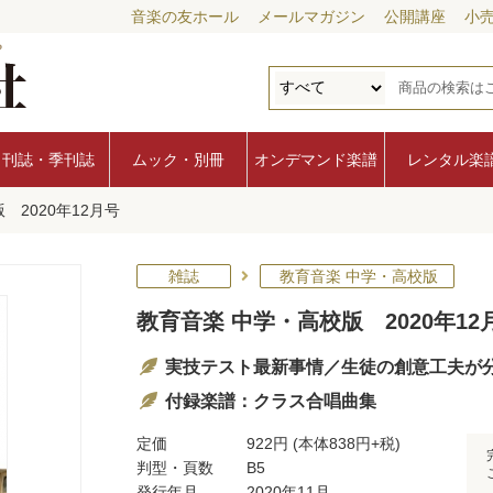
音楽の友ホール
メールマガジン
公開講座
小
月刊誌・季刊誌
ムック・別冊
オンデマンド楽譜
レンタル楽
 2020年12月号
雑誌
教育音楽 中学・高校版
教育音楽 中学・高校版 2020年12
実技テスト最新事情／生徒の創意工夫が
付録楽譜：クラス合唱曲集
定価
922円
(本体838円+税)
判型・頁数
B5
発行年月
2020年11月