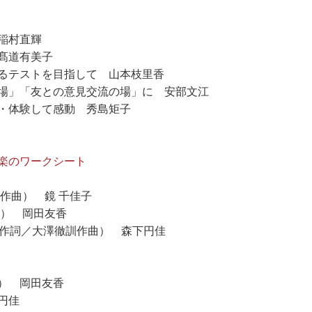
稲村直輝
髙道有美子
るテストを目指して 山本枝里香
場」「友との意見交流の場」に 安部文江
・体験して感動 秀島矩子
器楽のワークシート
作曲） 鏡 千佳子
曲） 岡田友香
ow』（堀 徹作詞／大澤徹訓作曲） 森下円佳
） 岡田友香
円佳