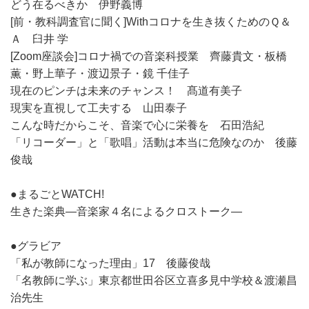
どう在るべきか 伊野義博
[前・教科調査官に聞く]Withコロナを生き抜くためのＱ＆
Ａ 臼井 学
[Zoom座談会]コロナ禍での音楽科授業 齊藤貴文・板橋
薫・野上華子・渡辺景子・鏡 千佳子
現在のピンチは未来のチャンス！ 髙道有美子
現実を直視して工夫する 山田泰子
こんな時だからこそ、音楽で心に栄養を 石田浩紀
「リコーダー」と「歌唱」活動は本当に危険なのか 後藤
俊哉
●まるごとWATCH!
生きた楽典―音楽家４名によるクロストーク―
●グラビア
「私が教師になった理由」17 後藤俊哉
「名教師に学ぶ」東京都世田谷区立喜多見中学校＆渡瀬昌
治先生