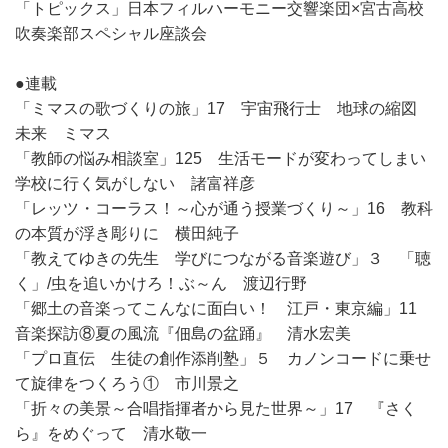
「トピックス」日本フィルハーモニー交響楽団×宮古高校
吹奏楽部スペシャル座談会
●連載
「ミマスの歌づくりの旅」17 宇宙飛行士 地球の縮図
未来 ミマス
「教師の悩み相談室」125 生活モードが変わってしまい
学校に行く気がしない 諸富祥彦
「レッツ・コーラス！～心が通う授業づくり～」16 教科
の本質が浮き彫りに 横田純子
「教えてゆきの先生 学びにつながる音楽遊び」３ 「聴
く」/虫を追いかけろ！ぶ～ん 渡辺行野
「郷土の音楽ってこんなに面白い！ 江戸・東京編」11
音楽探訪⑧夏の風流『佃島の盆踊』 清水宏美
「プロ直伝 生徒の創作添削塾」５ カノンコードに乗せ
て旋律をつくろう① 市川景之
「折々の美景～合唱指揮者から見た世界～」17 『さく
ら』をめぐって 清水敬一