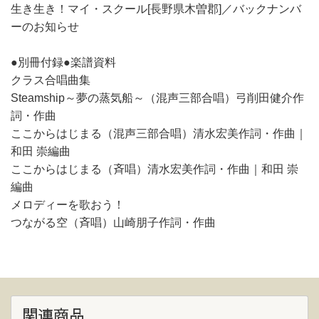
生き生き！マイ・スクール[長野県木曽郡]／バックナンバ
ーのお知らせ
●別冊付録●楽譜資料
クラス合唱曲集
Steamship～夢の蒸気船～（混声三部合唱）弓削田健介作
詞・作曲
ここからはじまる（混声三部合唱）清水宏美作詞・作曲｜
和田 崇編曲
ここからはじまる（斉唱）清水宏美作詞・作曲｜和田 崇
編曲
メロディーを歌おう！
つながる空（斉唱）山崎朋子作詞・作曲
関連商品