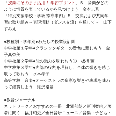
「
授業にそのまま活用！ 学習プリント
」５ 音楽がどの
ように情景を表しているかを見つけよう 金本志秀
「特別支援学校・学級 指導事例」５ 交流および共同学
習の取り組み～表現活動（ダンス交流）を通して～ 山下
すみえ
●校種別・学年別●わたしの授業設計図
中学校第１学年●クラシックギターの音色に親しもう 金
子真奈美
中学校第２学年●能の魅力を味わおう① 板橋 薫
中学校第３学年●声部の役割を理解し、全体の響きを感じ
取って歌おう 水本孝子
高等学校 音楽●オーケストラの多彩な響きや表現を味わ
って鑑賞しよう 滝沢裕基
●教音ジャーナル
ネットワーク／おすすめの一冊 北添郁朗／新刊案内／著
者に聞く 福井昭史／全日音研ニュース／音楽・子ども・