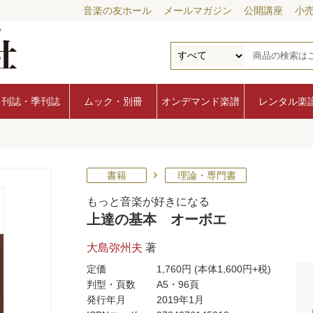
音楽の友ホール
メールマガジン
公開講座
小
月刊誌・季刊誌
ムック・別冊
オンデマンド楽譜
レンタル楽
エ
書籍
理論・専門書
もっと音楽が好きになる
上達の基本 オーボエ
大島弥州夫
著
定価
1,760円
(本体1,600円+税)
判型・頁数
A5・96頁
発行年月
2019年1月