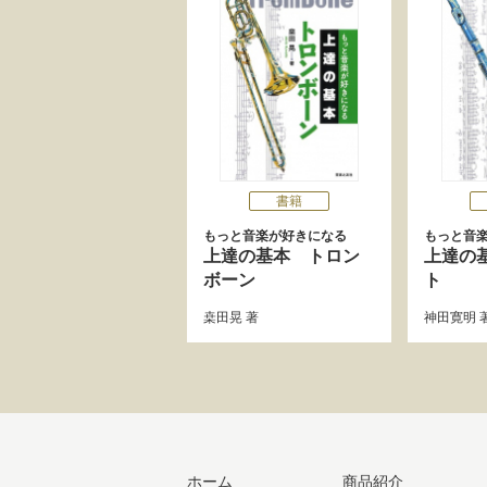
書籍
もっと音楽が好きになる
もっと音
上達の基本 トロン
上達の
ボーン
ト
桒田晃
著
神田寛明
ホーム
商品紹介