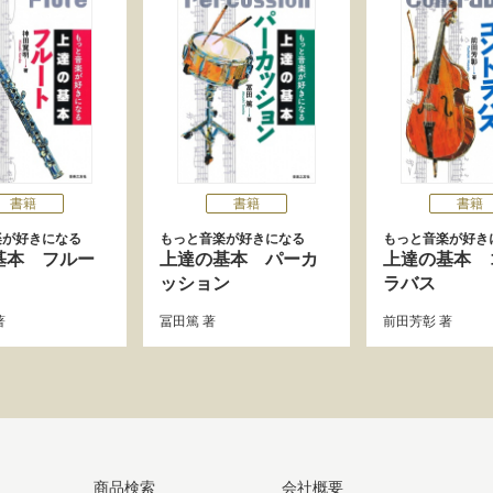
書籍
書籍
書籍
楽が好きになる
もっと音楽が好きになる
もっと音楽が好き
基本 フルー
上達の基本 パーカ
上達の基本 
ッション
ラバス
著
冨田篤
著
前田芳彰
著
商品検索
会社概要