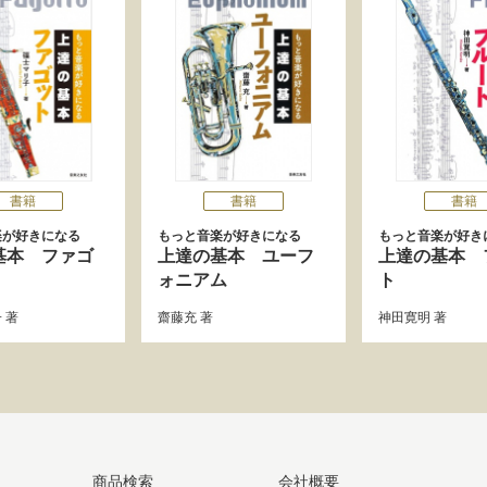
書籍
書籍
書籍
楽が好きになる
もっと音楽が好きになる
もっと音楽が好き
基本 ファゴ
上達の基本 ユーフ
上達の基本 
ォニアム
ト
子
著
齋藤充
著
神田寛明
著
商品検索
会社概要