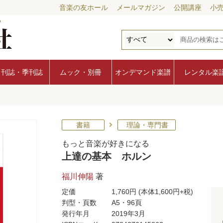
音楽の友ホール
メールマガジン
公開講座
小
月刊誌・季刊誌
ムック・別冊
オンデマンド楽譜
レンタル楽
書籍
理論・専門書
もっと音楽が好きになる
上達の基本 ホルン
福川伸陽
著
定価
1,760円
(本体1,600円+税)
判型・頁数
A5・96頁
発行年月
2019年3月