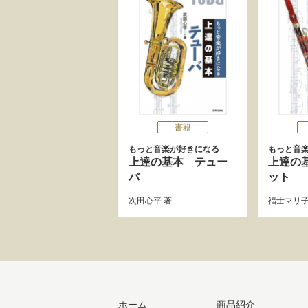
書籍
もっと音楽が好きになる
もっと音
上達の基本 テュー
上達の
バ
ット
次田心平
著
福士マリ
ホーム
商品紹介