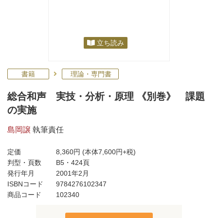
立ち読み
書籍
理論・専門書
総合和声 実技・分析・原理 《別巻》 課題
の実施
島岡譲
執筆責任
定価
8,360円
(本体7,600円+税)
判型・頁数
B5・424頁
発行年月
2001年2月
ISBNコード
9784276102347
商品コード
102340