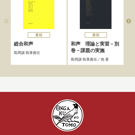
書籍
書籍
総合和声
和声 理論と実習－別
和
巻－課題の実施
島岡譲
執筆責任
島岡
島岡譲
執筆責任／他 著