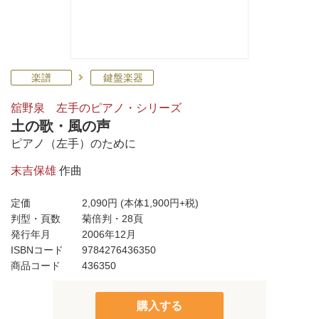
楽譜
鍵盤楽器
舘野泉 左手のピアノ・シリーズ
土の歌・風の声
ピアノ（左手）のために
末吉保雄
作曲
定価
2,090円
(本体1,900円+税)
判型・頁数
菊倍判・28頁
発行年月
2006年12月
ISBNコード
9784276436350
商品コード
436350
購入する