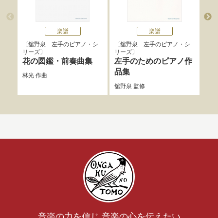
楽譜
楽譜
舘野泉 左手のピアノ・シ
舘野泉 左手のピアノ・シ
舘
リーズ
リーズ
リー
花の図鑑・前奏曲集
左手のためのピアノ作
ア
品集
ー
林光
作曲
舘野泉
監修
吉松
音楽の力を信じ 音楽の心を伝えたい