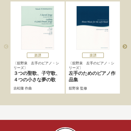
楽譜
楽譜
舘野泉 左手のピアノ・シ
舘野泉 左手のピアノ・シ
舘
リーズ
リーズ
リー
３つの聖歌、子守歌、
左手のためのピアノ作
タ
４つの小さな夢の歌
品集
吉松
吉松隆
作曲
舘野泉
監修