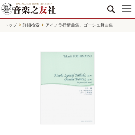
togg
navi
トップ
詳細検索
アイノラ抒情曲集、ゴーシュ舞曲集