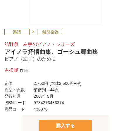
楽譜
鍵盤楽器
舘野泉 左手のピアノ・シリーズ
アイノラ抒情曲集、ゴーシュ舞曲集
ピアノ（左手）のために
吉松隆
作曲
定価
2,750円
(本体2,500円+税)
判型・頁数
菊倍判・44頁
発行年月
2007年5月
ISBNコード
9784276436374
商品コード
436370
購入する