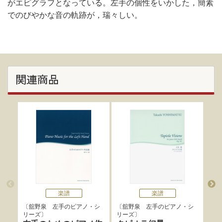
がエピグラフとなっている。左手の個性をいかした，簡素
でのびやかな音の軌跡が，瑞々しい。
関連商品
楽譜
楽譜
舘野泉 左手のピアノ・シ
舘野泉 左手のピアノ・シ
舘
リーズ
リーズ
リー