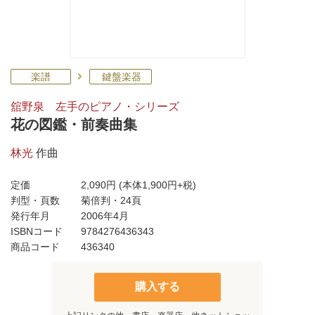
楽譜
鍵盤楽器
舘野泉 左手のピアノ・シリーズ
花の図鑑・前奏曲集
林光
作曲
定価
2,090円
(本体1,900円+税)
判型・頁数
菊倍判・24頁
発行年月
2006年4月
ISBNコード
9784276436343
商品コード
436340
購入する