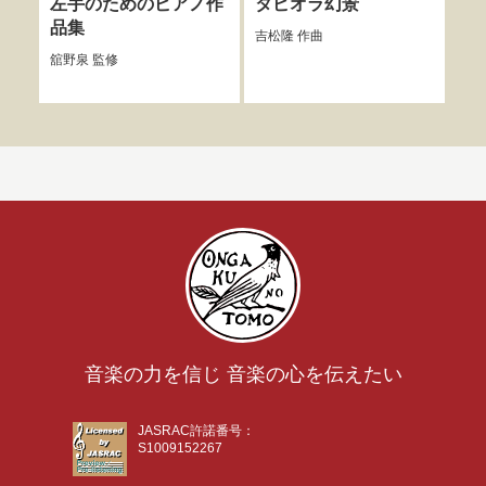
左手のためのピアノ作
タピオラ幻景
風
品集
ル
吉松隆
作曲
舘野泉
監修
間宮
音楽の力を信じ 音楽の心を伝えたい
JASRAC許諾番号：
S1009152267