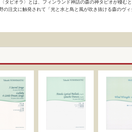
曲。〈タピオラ〉とは、フィンランド神話の森の神タピオが棲む
野の注文に触発されて「光と水と鳥と風が吹き抜ける森のヴィ