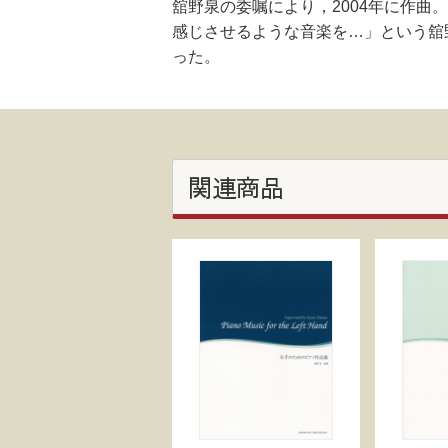
舘野泉の委嘱により，2004年に作
感じさせるような音楽を…」という舘
った。
関連商品