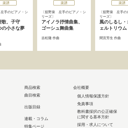
楽譜
楽譜
楽譜
 左手のピアノ・シ
舘野泉 左手のピアノ・シ
舘野泉 左手の
リーズ
リーズ
聖歌、子守
アイノラ抒情曲集、
風のしるし・
つの小さな夢
ゴーシュ舞曲集
ェルトリウム
吉松隆
作曲
間宮芳生
作曲
曲
商品検索
会社概要
曲目検索
個人情報保護方針
免責事項
出版目録
教科書採択の公正確保
に関する基本方針
連載・コラム
採用・求人について
特集ページ