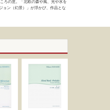
ところの意。「北欧の森や風、光や水を
ジョン（幻景）」が浮かび、作品とな