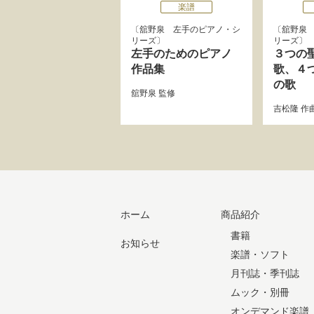
楽譜
舘野泉 左手のピアノ・シ
舘野泉
リーズ
リーズ
左手のためのピアノ
３つの
作品集
歌、４
の歌
舘野泉
監修
吉松隆
作
ホーム
商品紹介
書籍
お知らせ
楽譜・ソフト
月刊誌・季刊誌
ムック・別冊
オンデマンド楽譜