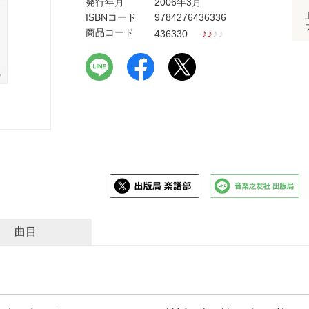
発行年月
2006年3月
ISBNコード
9784276436336
商品コード
♪
♪
♪
♪
436330
曲目