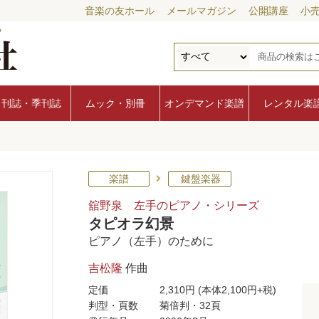
音楽の友ホール
メールマガジン
公開講座
小
月刊誌・季刊誌
ムック・別冊
オンデマンド楽譜
レンタル楽
楽譜
鍵盤楽器
舘野泉 左手のピアノ・シリーズ
タピオラ幻景
ピアノ（左手）のために
吉松隆
作曲
定価
2,310円
(本体2,100円+税)
判型・頁数
菊倍判・32頁