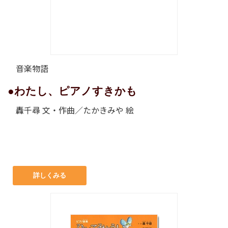
音楽物語
●わたし、ピアノすきかも
轟千尋 文・作曲／たかきみや 絵
詳しくみる