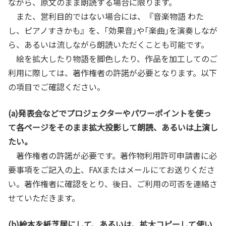
ながら、原文のまま朗読する場合に限ります。
また、営利目的ではない場合には、『音楽物語 わた
し、ピアノすきかも』を、｢効果音｣や｢楽曲｣を演奏しなが
ら、あるいは流しながら朗読いただくことも可能です。
絵を拡大したり物語を脚色したり、作品を加工してのご
利用に際しては、著作権者の許諾が必要となります。以下
の項目でご確認ください。
(a)発表会などでプロジェクターやパワーポイントを使っ
て各ページをそのまま拡大投影して朗読、あるいは上演し
たい。
著作権者の許諾が必要です。著作物利用許可申請書に必
要事項をご記入の上、FAXまたはメールにてお送りくださ
い。著作権者に確認をとり、後日、ご利用の可否を連絡さ
せていただきます。
(b)絵本を紙芝居にして、あるいは、拡大コピーして使い