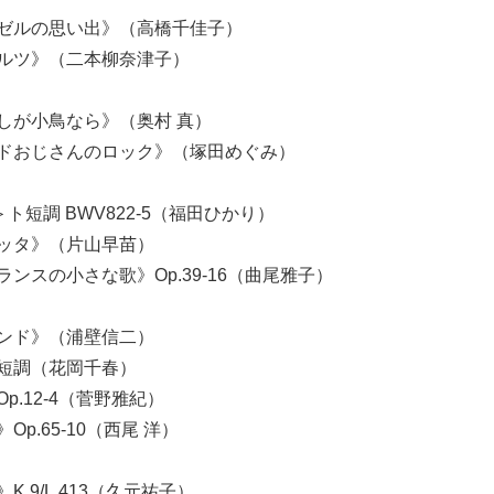
ゼルの思い出》（高橋千佳子）
ルツ》（二本柳奈津子）
が小鳥なら》（奥村 真）
ドおじさんのロック》（塚田めぐみ）
ト短調 BWV822-5（福田ひかり）
ッタ》（片山早苗）
スの小さな歌》Op.39-16（曲尾雅子）
ンド》（浦壁信二）
短調（花岡千春）
.12-4（菅野雅紀）
.65-10（西尾 洋）
9/L.413（久元祐子）