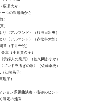
（広瀬大介）
クールの課題曲から
隆）
真）
》より〈アルマンド〉（杉浦日出夫）
》より〈アルマンド〉（赤松林太郎）
第１楽章（平井千絵）
第１楽章（小倉貴久子）
《貴婦人の乗馬》（佐久間あすか）
《ゴンドラ漕ぎの歌》（佐藤卓史）
1（江崎昌子）
真理子）
ティション課題曲演奏・指導のヒント
く選定の趣旨