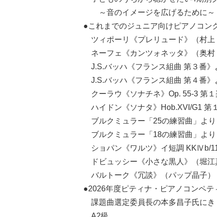
～音のイメージを広げるために～
●これまでのジュニア向けピアノコン
ツィポーリ《プレリュード》（村上 
ネーフェ《カンツォネッタ》（奥村 
J.S.バッハ《フランス組曲 第３番
J.S.バッハ《フランス組曲 第４番
クーラウ《ソナチネ》Op. 55-3 
ハイドン《ソナタ》Hob.XVI/G1 
ブルクミュラー「25の練習曲」より
ブルクミュラー「18の練習曲」より
ショパン《ワルツ》イ短調 KKⅣb/1
ドビュッシー《小さな黒人》（堀江
バルトーク《冗談》（パップ晶子）
●2026年度ピティナ・ピアノコンペ
課題曲選定委員長の本多昌子氏にき
A2級