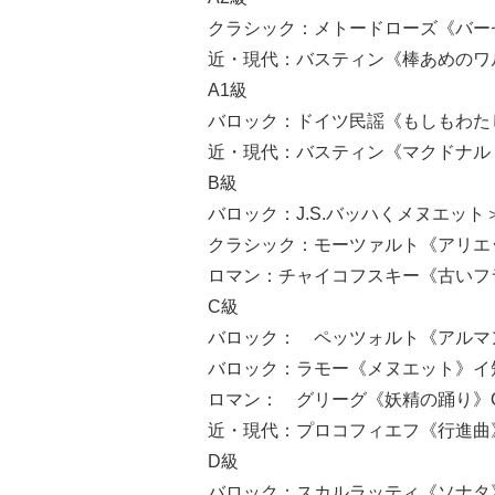
クラシック：メトードローズ《バー
近・現代：バスティン《棒あめのワ
A1級
バロック：ドイツ民謡《もしもわたし
近・現代：バスティン《マクドナル
B級
バロック：J.S.バッハくメヌエット＞
クラシック：モーツァルト《アリエ
ロマン：チャイコフスキー《古いフラン
C級
バロック： ペッツォルト《アルマ
バロック：ラモー《メヌエット》イ
ロマン： グリーグ《妖精の踊り》Op
近・現代：プロコフィエフ《行進曲》Op
D級
バロック：スカルラッティ《ソナタ》K.