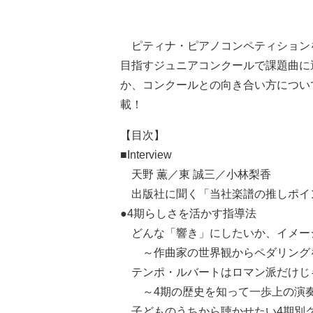
ピティナ・ピアノコンペティションを
目指すジュニアコンクールで課題曲に
か、コンクールとの向き合い方につい
載！
【目次】
■Interview
天野 薫／東 誠三／小林梨香
出版社に聞く「当社楽譜の推しポイ
●4期らしさを活かす指導法
どんな「響き」にしたいか、イメー
～作曲家の世界観からペダリングを
テンポ・ルバートはロマン派だけじ
～4期の歴史を知って一歩上の演奏
子どものうちから聴かせたい4期別