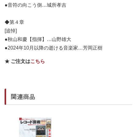
●音符の向こう側…城所孝吉
◆第４章
[追悼]
●秋山和慶【指揮】…山野雄大
●2024年10月以降の逝ける音楽家…芳岡正樹
★ ご注文は
こちら
関連商品