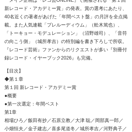
メイン企画は『レコ芸ONLINE』で開催される「第１回
新レコード・アカデミー賞」の発表。賞の選考にあたり、
40名近くの著者があげた「年間ベスト盤」の月評を全点掲
載。また人気連載「プレルーディウム」（舩木篤也）、
「トーキョー・モデュレーション」（沼野雄司）、「音符
の向こう側」（城所孝吉）の特別編を書き下ろしで所収。
『レコード芸術』ファンからのリクエストが多い『別冊付
録レコード・イヤーブック2026』も完備。
【目次】
◆第１章
第１回 新レコード・アカデミー賞
●概要
●第一次選定：年間ベスト
第1章
相場ひろ／飯田有抄／石原立教／大津 聡／岡部真一郎／
小畑恒夫／金子建志／喜多尾道冬／城所孝吉／河野典子／