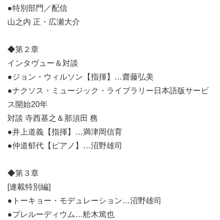
●特別部門／配信
山之内 正・広瀬大介
◆第２章
インタヴュー＆対談
●ジョン・ウィルソン【指揮】…齋藤弘美
●ナクソス・ミュージック・ライブラリー日本語版サービ
ス開始20年
対談 寺西基之＆那須田 務
●井上道義【指揮】…満津岡信育
●仲道郁代【ピアノ】…沼野雄司
◆第３章
[連載特別編]
●トーキョー・モデュレーション…沼野雄司
●プレルーディウム…舩木篤也