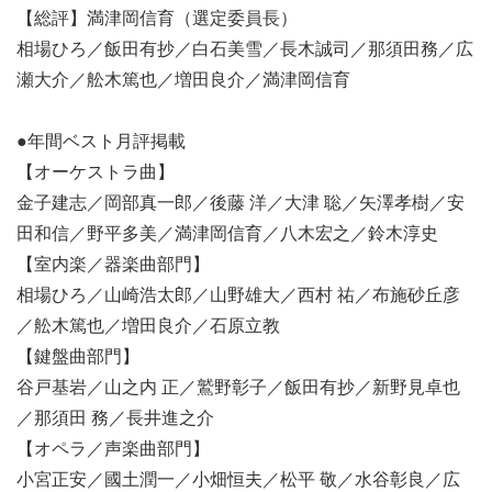
【総評】満津岡信育（選定委員長）
相場ひろ／飯田有抄／白石美雪／長木誠司／那須田務／広
瀬大介／舩木篤也／増田良介／満津岡信育
●年間ベスト月評掲載
【オーケストラ曲】
金子建志／岡部真一郎／後藤 洋／大津 聡／矢澤孝樹／安
田和信／野平多美／満津岡信育／八木宏之／鈴木淳史
【室内楽／器楽曲部門】
相場ひろ／山崎浩太郎／山野雄大／西村 祐／布施砂丘彦
／舩木篤也／増田良介／石原立教
【鍵盤曲部門】
谷戸基岩／山之内 正／鷲野彰子／飯田有抄／新野見卓也
／那須田 務／長井進之介
【オペラ／声楽曲部門】
小宮正安／國土潤一／小畑恒夫／松平 敬／水谷彰良／広