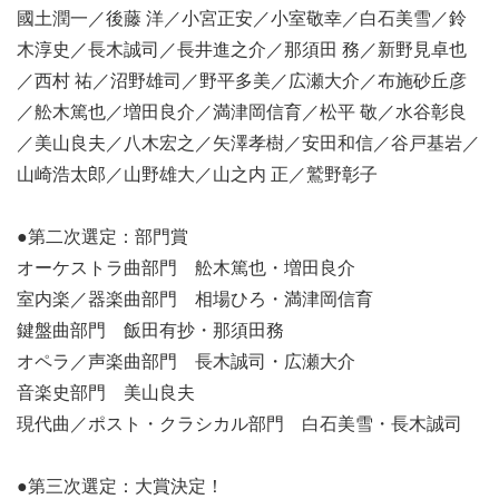
國土潤一／後藤 洋／小宮正安／小室敬幸／白石美雪／鈴
木淳史／長木誠司／長井進之介／那須田 務／新野見卓也
／西村 祐／沼野雄司／野平多美／広瀬大介／布施砂丘彦
／舩木篤也／増田良介／満津岡信育／松平 敬／水谷彰良
／美山良夫／八木宏之／矢澤孝樹／安田和信／谷戸基岩／
山崎浩太郎／山野雄大／山之内 正／鷲野彰子
●第二次選定：部門賞
オーケストラ曲部門 舩木篤也・増田良介
室内楽／器楽曲部門 相場ひろ・満津岡信育
鍵盤曲部門 飯田有抄・那須田務
オペラ／声楽曲部門 長木誠司・広瀬大介
音楽史部門 美山良夫
現代曲／ポスト・クラシカル部門 白石美雪・長木誠司
●第三次選定：大賞決定！