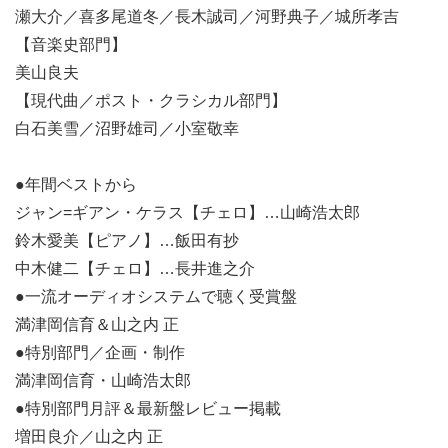
瀬大介／喜多尾道冬／長木誠司／河野典子／城所孝吉
【音楽史部門】
美山良夫
【現代曲／ポスト・クラシカル部門】
白石美雪／沼野雄司／小室敬幸
●年間ベストから
ジャン=ギアン・ケラス【チェロ】…山崎浩太郎
鈴木愛美【ピアノ】…飯田有抄
中木健二【チェロ】…長井進之介
●一流オーディオシステムで聴く受賞盤
満津岡信育＆山之内 正
●特別部門／企画・制作
満津岡信育・山崎浩太郎
●特別部門月評＆最新盤レビュー掲載
増田良介／山之内 正