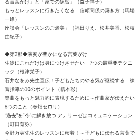
る言葉がけ」と「家での練習」（益子祥子）
もっとレッスンに行きたくなる 信頼関係の築き方（馬場
一峰）
座談会「レッスンのご褒美」（福田りえ、松井美香、松枝
由紀子）
◆第2部◆演奏が豊かになる言葉がけ
生徒にこれだけは身につけさせたい 7つの最重要テクニ
ック（根津栄子）
石井なをみ先生直伝！子どもたちのやる気が継続する 練
習指導の10のポイント（橋本彩）
楽曲をもっと魅力的に表現するために～作曲家が伝えたい
8つのこと（春畑セロリ）
“過去”を"今”に解き放つ アナリーゼはコミュニケーション
（町田育弥）
今野万実先生のレッスンに密着！～子どもに伝わる言葉で