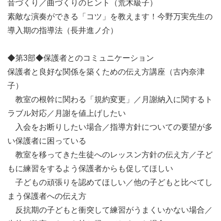
音づくり／曲づくりのヒント（荒木級子）
素敵な演奏ができる「コツ」を教えます！今野万実先生の
導入期の指導法（長井進ノ介）
◆第3部◆保護者とのコミュニケーション
保護者と良好な関係を築くための伝え方講座（古内奈津
子）
教室の根幹に関わる「規約変更」／月謝納入に関するト
ラブル対応／月謝を値上げしたい
入会をお断りしたい場合／指導方針についての要望が多
い保護者に困っている
教室を移ってきた生徒へのレッスン方針の伝え方／子ど
もに練習をするよう保護者からも促してほしい
子どもの頑張りを認めてほしい／他の子どもと比べてし
まう保護者への伝え方
反抗期の子どもと衝突して練習がうまくいかない場合／