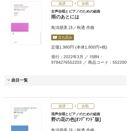
楽譜
合唱
女声合唱とピアノのための組曲
雨のあとには
鳥潟朋美
詩／
秋透
作曲
立ち読み
定価
1,980円
(本体1,800円+税)
発行：2022年3月 ／ ISBN：
9784276552203 ／ 商品コード：552200
曲目一覧
楽譜
合唱
混声合唱とピアノのための組曲
野の花の色[ｵﾝﾃﾞﾏﾝﾄﾞ版]
鳥潟朋美
詩／
秋透
作曲