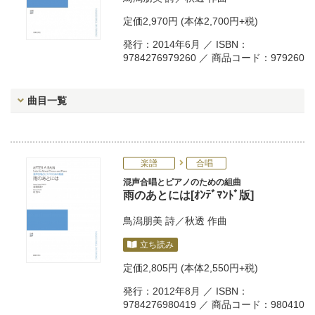
定価
2,970円
(本体2,700円+税)
発行：2014年6月 ／ ISBN：
9784276979260 ／ 商品コード：979260
曲目一覧
楽譜
合唱
混声合唱とピアノのための組曲
雨のあとには[ｵﾝﾃﾞﾏﾝﾄﾞ版]
鳥潟朋美
詩／
秋透
作曲
立ち読み
定価
2,805円
(本体2,550円+税)
発行：2012年8月 ／ ISBN：
9784276980419 ／ 商品コード：980410