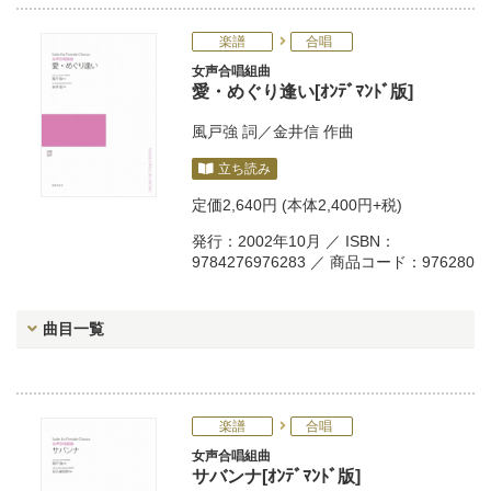
楽譜
合唱
女声合唱組曲
愛・めぐり逢い[ｵﾝﾃﾞﾏﾝﾄﾞ版]
風戸強
詞／
金井信
作曲
立ち読み
定価
2,640円
(本体2,400円+税)
発行：2002年10月 ／ ISBN：
9784276976283 ／ 商品コード：976280
曲目一覧
楽譜
合唱
女声合唱組曲
サバンナ[ｵﾝﾃﾞﾏﾝﾄﾞ版]