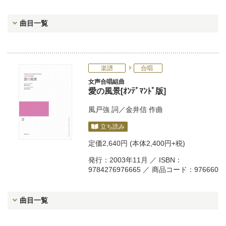
曲目一覧
楽譜
合唱
女声合唱組曲
愛の風景[ｵﾝﾃﾞﾏﾝﾄﾞ版]
風戸強
詞／
金井信
作曲
立ち読み
定価
2,640円
(本体2,400円+税)
発行：2003年11月 ／ ISBN：
9784276976665 ／ 商品コード：976660
曲目一覧