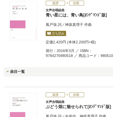
楽譜
合唱
女声合唱組曲
青い星には、青い鳥[ｵﾝﾃﾞﾏﾝﾄﾞ版]
風戸強
詞／
神坂真理子
作曲
立ち読み
定価
2,420円
(本体2,200円+税)
発行：2016年3月 ／ ISBN：
9784276980518 ／ 商品コード：980510
曲目一覧
楽譜
合唱
女声合唱組曲
ぶどう畑に魅せられて[ｵﾝﾃﾞﾏﾝﾄﾞ版]
風戸強
詞／
金井信
、
神坂真理子
作曲