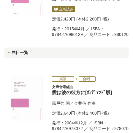
立ち読み
定価
2,420円
(本体2,200円+税)
発行：2015年4月 ／ ISBN：
9784276980129 ／ 商品コード：980120
曲目一覧
楽譜
合唱
女声合唱組曲
愛は波の彼方に[ｵﾝﾃﾞﾏﾝﾄﾞ版]
風戸強
詞／
金井信
作曲
定価
2,640円
(本体2,400円+税)
発行：2004年12月 ／ ISBN：
9784276978072 ／ 商品コード：978070