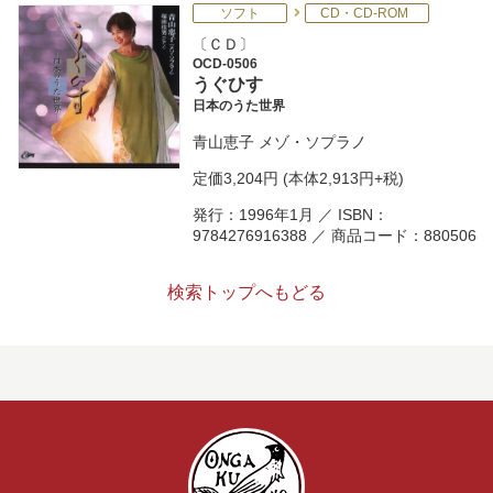
ソフト
CD・CD-ROM
ＣＤ
OCD-0506
うぐひす
日本のうた世界
青山恵子
メゾ・ソプラノ
定価
3,204円
(本体2,913円+税)
発行：1996年1月 ／ ISBN：
9784276916388 ／ 商品コード：880506
検索トップへもどる