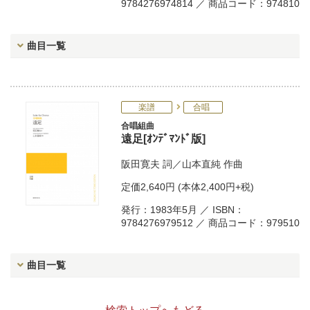
9784276974814 ／ 商品コード：974810
曲目一覧
楽譜
合唱
合唱組曲
遠足[ｵﾝﾃﾞﾏﾝﾄﾞ版]
阪田寛夫
詞／
山本直純
作曲
定価
2,640円
(本体2,400円+税)
発行：1983年5月 ／ ISBN：
9784276979512 ／ 商品コード：979510
曲目一覧