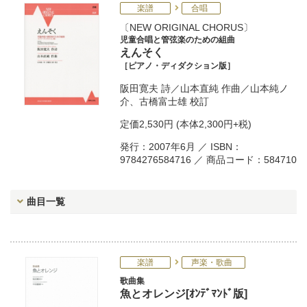
楽譜
合唱
NEW ORIGINAL CHORUS
児童合唱と管弦楽のための組曲
えんそく
［ピアノ・ディダクション版］
阪田寛夫
詩／
山本直純
作曲／
山本純ノ
介
、
古橋富士雄
校訂
定価
2,530円
(本体2,300円+税)
発行：2007年6月 ／ ISBN：
9784276584716 ／ 商品コード：584710
曲目一覧
楽譜
声楽・歌曲
歌曲集
魚とオレンジ[ｵﾝﾃﾞﾏﾝﾄﾞ版]