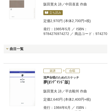
阪田寛夫
詩／
中田喜直
作曲
立ち読み
定価
2,970円
(本体2,700円+税)
発行：1985年5月 ／ ISBN：
9784276974272 ／ 商品コード：974270
曲目一覧
楽譜
合唱
混声合唱のためのスケッチ
夢[ｵﾝﾃﾞﾏﾝﾄﾞ版]
阪田寛夫
詩／
平吉毅州
作曲
定価
2,640円
(本体2,400円+税)
発行：1984年6月 ／ ISBN：