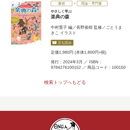
書籍
理論・専門書
やさしく学ぶ
楽典の森
中村寛子
編／
長野俊樹
監修／
ごとうま
きこ
イラスト
立ち読み
定価
1,980円
(本体1,800円+税)
発行：2024年3月 ／ ISBN：
9784276100152 ／ 商品コード：100150
検索トップへもどる