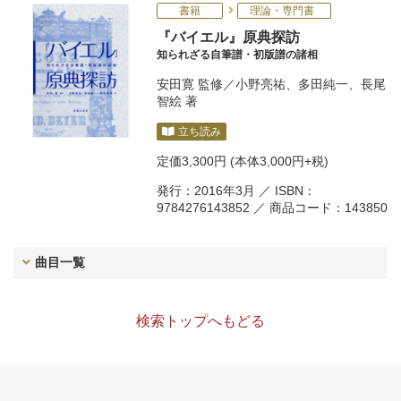
書籍
理論・専門書
『バイエル』原典探訪
知られざる自筆譜・初版譜の諸相
安田寛
監修／
小野亮祐
、
多田純一
、
長尾
智絵
著
立ち読み
定価
3,300円
(本体3,000円+税)
発行：2016年3月 ／ ISBN：
9784276143852 ／ 商品コード：143850
曲目一覧
検索トップへもどる