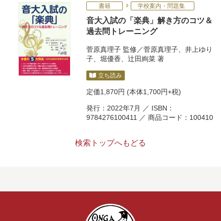
書籍
学校案内・問題集
音大入試の「楽典」解き方のコツ＆
過去問トレーニング
菅原真理子
監修／
菅原真理子
、
井上ゆり
子
、
堀優香
、
辻田絢菜
著
立ち読み
定価
1,870円
(本体1,700円+税)
発行：2022年7月 ／ ISBN：
9784276100411 ／ 商品コード：100410
検索トップへもどる